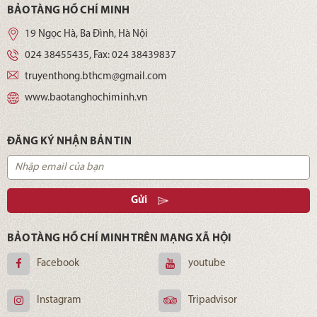
BẢO TÀNG HỒ CHÍ MINH
19 Ngọc Hà, Ba Đình, Hà Nội
024 38455435
, Fax:
024 38439837
truyenthong.bthcm@gmail.com
www.baotanghochiminh.vn
ĐĂNG KÝ NHẬN BẢN TIN
Gửi
BẢO TÀNG HỒ CHÍ MINH TRÊN MẠNG XÃ HỘI
Facebook
youtube
Instagram
Tripadvisor