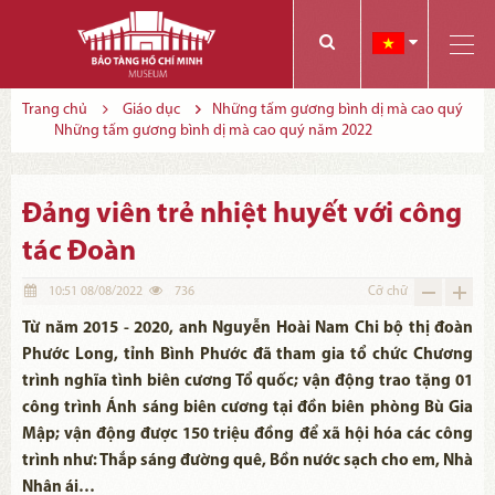
Các bạn có thể đăng ký tham quan trực tuyến bằng cách điền vào các thông tin sau và gửi cho chúng tôi:
Tính năng này Bảo tàng đang triển khai và hoàn thiện trong thời gian sắp tới. Để mua vé tham quan Bảo tàng, Quý khách vui lòng liên hệ đến số điện thoại:
Trang chủ
Giáo dục
Những tấm gương bình dị mà cao quý
Những tấm gương bình dị mà cao quý năm 2022
Đảng viên trẻ nhiệt huyết với công
tác Đoàn
10:51 08/08/2022
736
Cỡ chữ
Từ năm 2015 - 2020, anh Nguyễn Hoài Nam Chi bộ thị đoàn
Phước Long, tỉnh Bình Phước đã tham gia tổ chức Chương
trình nghĩa tình biên cương Tổ quốc; vận động trao tặng 01
công trình Ánh sáng biên cương tại đồn biên phòng Bù Gia
Mập; vận động được 150 triệu đồng để xã hội hóa các công
trình như: Thắp sáng đường quê, Bồn nước sạch cho em, Nhà
Nhân ái…