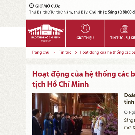
GIỜ MỞ CỬA:
Thứ Ba, thứ Tư, thứ Năm, thứ Bẩy, Chủ Nhật:
Sáng từ 8h00 đ
GIỚI THIỆU
TIN TỨC - SỰ KI
Trang chủ
Tin tức
Hoạt động của hệ thống các bảo
Hoạt động của hệ thống các bả
tịch Hồ Chí Minh
Đoà
tỉn
Chủ 
Ngà
Sáng 
mới X