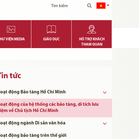
HƯ VIỆN MEDIA
GIÁO DỤC
HỖ TRỢ KHÁCH
THAM QUAN
Tin tức
oạt động Bảo tàng Hồ Chí Minh
oạt động của hệ thống các bảo tàng, di tích lưu
iệm về Chủ tịch Hồ Chí Minh
oạt động ngành Di sản văn hóa
Ngày khoa học, Công nghệ và Đổi mới Sáng tạo Việt Nam 18/5
oạt động bảo tàng trên thế giới