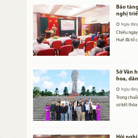
Bảo tàng
nghị tri
Hội nghị
Ngày đăn
​Chiều ngà
Huế đã tổ c
Hội nghị vi
triển khai
hoạch hoạt
chủ của CBV
Sở Văn h
quan; góp p
hoa, dân
đạo đức tác
tại Quản
Ngày đăn
đáp ứng yêu
​Trong chuỗ
sơ kết thỏa
Hồ Chí Minh
Văn hóa, T
Thuý - Phó 
tưởng niệm
Hội nghị