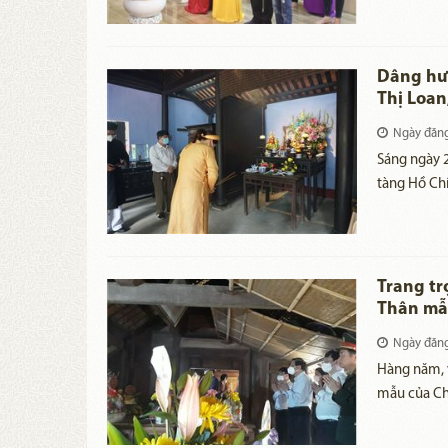
tổ chức chu
ân công lao
Xuân bình a
Dâng hươ
Thị Loan
nhà Thà
Ngày đăn
​Sáng ngày
tàng Hồ Chí
121 (1901 -
Chí Minh) t
Thúc Loan,
Trang tr
Thân mẫu
Ngày đăn
Hàng năm, v
mẫu của Chủ
Khu di tíc