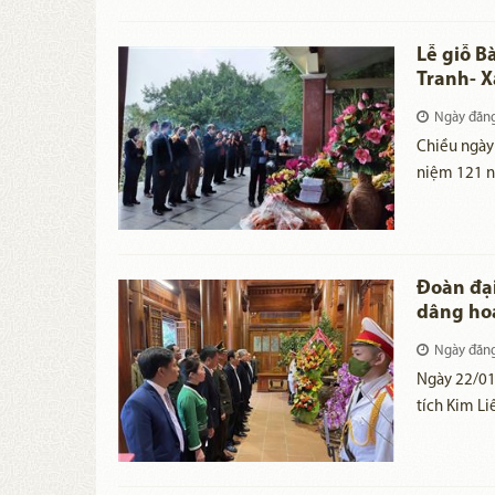
Lễ giỗ B
Tranh- 
Ngày đăn
Chiều ngày
niệm 121 n
cán bộ viên
nghỉ hưu qu
của Bà - nú
Đoàn đại
dâng hoa
Hồ Chí 
Ngày đăn
Ngày 22/01/
tích Kim Li
Chí Minh - 