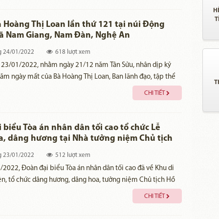
H
T
à Hoàng Thị Loan lần thứ 121 tại núi Động
Xã Nam Giang, Nam Đàn, Nghệ An
g
24/01/2022
618 lượt xem
 23/01/2022, nhằm ngày 21/12 năm Tân Sửu, nhân dịp kỷ
ăm ngày mất của Bà Hoàng Thị Loan, Ban lãnh đạo, tập thể
T
 chức người lao động Khu di tích Kim Liên và các đồng chí
CHI TIẾT
a các thời kỳ đã tổ chức lễ cúng tiên thường tại nơi yên nghỉ
i Động Tranh, xã Nam Giang, Nam Đàn.
 biểu Tòa án nhân dân tối cao tổ chức Lễ
, dâng hương tại Nhà tưởng niệm Chủ tịch
Minh
g
23/01/2022
512 lượt xem
2022, Đoàn đại biểu Tòa án nhân dân tối cao đã về Khu di
ên, tổ chức dâng hương, dâng hoa, tưởng niệm Chủ tịch Hồ
Anh hùng giải phóng dân tộc, nhà văn hóa kiệt xuất.
CHI TIẾT