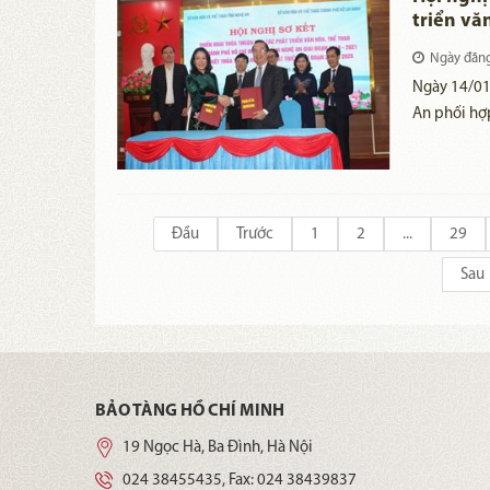
triển vă
và tỉnh 
Ngày đăn
​Ngày 14/01
An phối hợp
Hội nghị sơ
thuận hợp t
Minh và tỉ
Đầu
Trước
1
2
...
29
Sau
BẢO TÀNG HỒ CHÍ MINH
19 Ngọc Hà, Ba Đình, Hà Nội
024 38455435
, Fax:
024 38439837