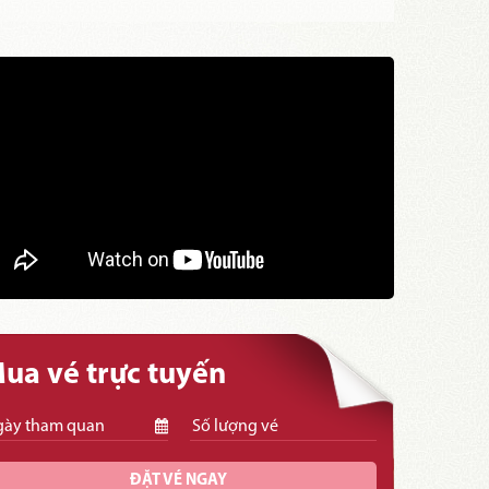
ua vé trực tuyến
ĐẶT VÉ NGAY