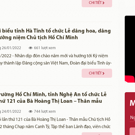
Sản Việt Nam đoàn đại biểu Tỉnh ủy – HĐND – UBND –
CHI TIẾT
Q tỉnh Nghệ An đã về Khu di tích Quốc gia đặc biệt Kim
thành kính dâng hoa, dâng hương tưởng niệm, bày tỏ lòng
ơn và kính trọng sâu sắc đối với Chủ tịch Hồ Chí Minh kính
 biểu tỉnh Hà Tĩnh tổ chức Lễ dâng hoa, dâng
ởng niệm Chủ tịch Hồ Chí Minh
g
26/01/2022
661 lượt xem
/2022 - Nhân dịp đón chào năm mới và hướng tới Kỷ niệm
 thành lập Đảng cộng sản Việt Nam, Đoà​n đại biểu Tỉnh ủy-
- UBMTTQ tỉnh Hà Tĩnh đã về Khu di tích Kim Liên tổ chức
CHI TIẾT
ơng, dâng hoa, tưởng niệm Chủ tịch Hồ Chí Minh - Anh hùng
dân tộc nhà văn hóa kiệt xuất.
ường Hồ Chí Minh, tỉnh Nghệ An tổ chức Lễ
thứ 121 của Bà Hoàng Thị Loan – Thân mẫu
M
 Hồ Chí Minh
g
24/01/2022
744 lượt xem
ỗ lần thứ 121 của Bà Hoàng Thị Loan - Thân mẫu Chủ tịch Hồ
2 tháng Chạp năm Canh Tý, Tập thể ban Lãnh đạo, viên chức
ao động BQL Quảng trường Hồ Chí Minh và Tượng đài Bác Hồ