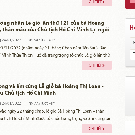
CHI TIẾT
ỗi các hoạt động: Gói Bánh Chưng, dâng hoa, dâng hương tri
 to lớn của Bà Hoàng Thị Loan và hoạt động “Tết sum vầy -
n”.
ng nhân Lễ giỗ lần thứ 121 của bà Hoàng
Hồ
, thân mẫu của Chủ tịch Hồ Chí Minh tại ngôi
nh Nội
g
24/01/2022
947 lượt xem
 23/01/2022 (nhằm ngày 21 tháng Chạp năm Tân Sửu), Bảo
 Minh Thừa Thiên Huế đã trang trọng tổ chức Lễ giỗ lần thứ
 2022) của bà Hoàng Thị Loan (thân mẫu của Chủ tịch Hồ
CHI TIẾT
ại di tích lưu niệm thời niên thiếu của Người trên đường Mai
 phường Thuận Lộc, thành phố Huế.
ọng và ấm cúng Lễ giỗ bà Hoàng Thị Loan -
 Chủ tịch Hồ Chí Minh
g
24/01/2022
775 lượt xem
ào ngày 22 tháng chạp, lễ giỗ Bà Hoàng Thị Loan – thân
 tịch Hồ Chí Minh được tổ chức trang trọng và ấm cúng tại
h Kim Liên – Nam Đàn – Nghệ An.
CHI TIẾT