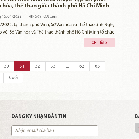
n hóa, thể thao giữa thành phố Hồ Chí Minh
Nghệ An giai đoạn 2022-2025.
g
15/01/2022
509 lượt xem
/2022, tại thành phố Vinh, Sở Văn hóa và Thể thao tỉnh Nghệ
 với Sở Văn hóa và Thể thao thành phố Hồ Chí Minh tổ chức
 kết thỏa thuận hợp tác giai đoạn 2019 – 2021 và ký kết thỏa
CHI TIẾT
ác phát triển giai đoạn 2022 -2025 giữa thành phố Hồ Chí
nh Nghệ An.
30
31
32
33
...
62
63
Cuối
ĐĂNG KÝ NHẬN BẢN TIN
B