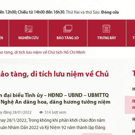
Các bạn có thể đăng ký tham quan trực tuyến bằng cách điền vào các thông tin sau và gửi cho chúng tôi:
Tính năng này Bảo tàng đang triển khai và hoàn thiện trong thời gian sắp tới. Để mua vé tham quan Bảo tàng, Quý khách vui lòng liên hệ đến số điện thoại:
ến 12h00; Chiều từ 14h00 đến 16h30.
Thứ Hai và thứ Sáu:
Đóng cửa
ỆN
NGHIÊN CỨU
BẢO TÀNG 3D
TRƯNG BÀY
T
 tàng, di tích lưu niệm về Chủ tịch Hồ Chí Minh
o tàng, di tích lưu niệm về Chủ
H
n đại biểu Tỉnh ủy – HĐND – UBND – UBMTTQ
h Nghệ An dâng hoa, dâng hương tưởng niệm
H
n
tịch Hồ Chí Minh
y đăng
28/01/2022
514 lượt xem
H
nay 28/1/2022, Trong không khí phấn khởi chào đón năm
uân Nhâm Dần 2022 và Kỷ Niệm 92 năm thành lập Đảng
H