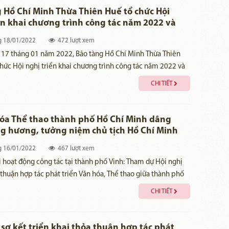
 Hồ Chí Minh Thừa Thiên Huế tổ chức Hội
ển khai chương trình công tác năm 2022 và
 viên chức, người lao động
g
18/01/2022
472 lượt xem
y 17 tháng 01 năm 2022, Bảo tàng Hồ Chí Minh Thừa Thiên
hức Hội nghị triển khai chương trình công tác năm 2022 và
ên chức, người lao động. Hội nghị nhằm đánh giá kết quả
CHI TIẾT
 chương trình công tác năm 2021 và bàn phương hướng, kế
 động năm 2022. Đồng thời, cũng nhằm phát huy quyền làm
C, nâng cao trách nhiệm của cán bộ quản lý, thủ trưởng cơ
óa Thể thao thành phố Hồ Chí Minh dâng
hần xây dựng đội ngũ CBVC có đầy đủ phẩm chất chính trị,
g hương, tưởng niệm chủ tịch Hồ Chí Minh
 phong, lề lối làm việc, chuyên môn nghiệp vụ vững vàng
g trường Hồ Chí Minh và Tượng đài Bác Hồ
g
16/01/2022
467 lượt xem
 cầu trong tình hình mới.
i hoạt động công tác tại thành phố Vinh: Tham dự Hội nghị
 thuận hợp tác phát triển Văn hóa, Thể thao giữa thành phố
 và tỉnh Nghệ An, sáng ngày 15/1/2022, đoàn Đại biểu Sở
CHI TIẾT
hể thao Thành phố Hồ Chí Minh do bà Nguyễn Thị Thanh
Giám đốc làm trưởng đoàn tổ chức lễ dâng hoa, dâng hương,
 Chủ tịch Hồ Chí Minh tại Quảng trường mang tên Người
 sơ kết triển khai thỏa thuận hợp tác phát