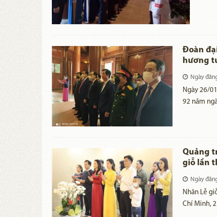
Cộng 
UBMTT
Liên 
biết 
yêu.
Đoàn đại
hương tư
Ngày đăn
Ngày 26/01
92 năm ngày
HĐND- UBND
lễ dâng hư
giải phóng 
Quảng tr
giỗ lần 
Chủ tịch
Ngày đăn
​Nhân Lễ gi
Chí Minh, 2
và người l