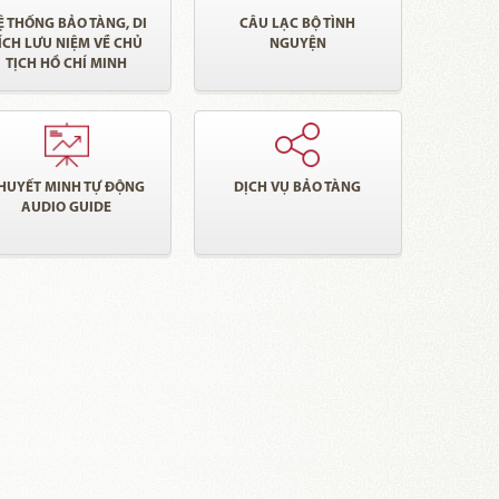
Ệ THỐNG BẢO TÀNG, DI
CÂU LẠC BỘ TÌNH
ÍCH LƯU NIỆM VỀ CHỦ
NGUYỆN
TỊCH HỒ CHÍ MINH
HUYẾT MINH TỰ ĐỘNG
DỊCH VỤ BẢO TÀNG
AUDIO GUIDE