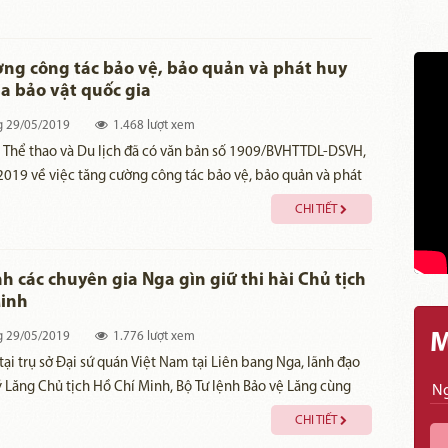
ng công tác bảo vệ, bảo quản và phát huy
ủa bảo vật quốc gia
g
29/05/2019
1.468 lượt xem
, Thể thao và Du lịch đã có văn bản số 1909/BVHTTDL-DSVH,
019 về việc tăng cường công tác bảo vệ, bảo quản và phát
của bảo vật quốc gia.
CHI TIẾT
h các chuyên gia Nga gìn giữ thi hài Chủ tịch
Minh
g
29/05/2019
1.776 lượt xem
M
tại trụ sở Đại sứ quán Việt Nam tại Liên bang Nga, lãnh đạo
 Lăng Chủ tịch Hồ Chí Minh, Bộ Tư lệnh Bảo vệ Lăng cùng
quán đã thừa ủy quyền của Thủ tướng, thực hiện lễ trao tặng
CHI TIẾT
uy chương Lao động, Độc lập và Hữu nghị cho 2 tập thể và