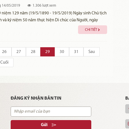
g
14/05/2019
1.306 lượt xem
ỷ niệm 129 năm (19/5/1890 - 19/5/2019) Ngày sinh Chủ tịch
h và kỷ niệm 50 năm thực hiện Di chúc của Người, ngày
đồng chí Võ Văn Thưởng, Ủy viên Bộ Chính trị, Bí thư Trung
CHI TIẾT
 Trưởng Ban Tuyên giáo Trung ương đã nhấn nút phát mạng
ới Trang Thông tin điện tử Hồ Chí Minh.
26
27
28
29
30
31
Sau
Cuối
ĐĂNG KÝ NHẬN BẢN TIN
B
Gửi