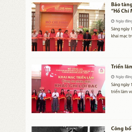
Bảo tàng
“Hồ Chí 
Ngày đăn
Sáng ngày 1
khai mạc t
người” tại 
Triển lã
Ngày đăn
Sáng ngày 1
triển lãm v
một trong 
năm Ngày s
Ngày truyề
Công bố 