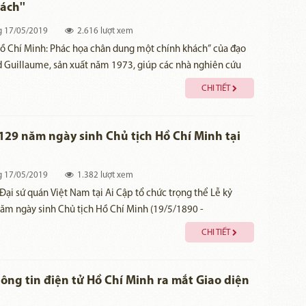
ách''
g
17/05/2019
2.616 lượt xem
ồ Chí Minh: Phác họa chân dung một chính khách” của đạo
d Guillaume, sản xuất năm 1973, giúp các nhà nghiên cứu
 đông đảo công chúng Việt Nam có thêm một góc nhìn về Bác.
CHI TIẾT
129 năm ngày sinh Chủ tịch Hồ Chí Minh tại
g
17/05/2019
1.382 lượt xem
Đại sứ quán Việt Nam tại Ai Cập tổ chức trọng thể Lễ kỷ
ăm ngày sinh Chủ tịch Hồ Chí Minh (19/5/1890 -
.
CHI TIẾT
ông tin điện tử Hồ Chí Minh ra mắt Giao diện