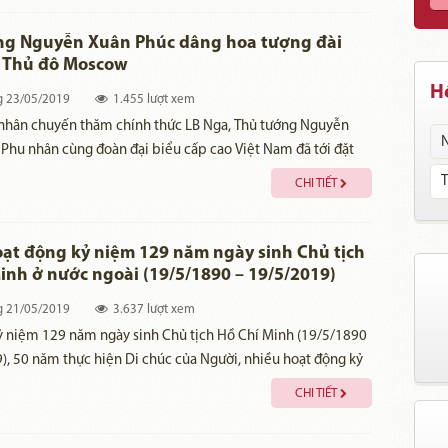
của Liên bang Nga đã có những đóng góp tích cực, hiệu quả
 vụ giữ gìn lâu dài, bảo vệ tuyệt đối an toàn thi hài Chủ tịch
ng Nguyễn Xuân Phúc dâng hoa tượng đài
h.
ở Thủ đô Moscow
Hồ
g
23/05/2019
1.455 lượt xem
 nhân chuyến thăm chính thức LB Nga, Thủ tướng Nguyễn
Phu nhân cùng đoàn đại biểu cấp cao Việt Nam đã tới đặt
i tượng đài Chủ tịch Hồ Chí Minh ở thủ đô Moscow.
CHI TIẾT
ạt động kỷ niệm 129 năm ngày sinh Chủ tịch
inh ở nước ngoài (19/5/1890 – 19/5/2019)
g
21/05/2019
3.637 lượt xem
kỷ niệm 129 năm ngày sinh Chủ tịch Hồ Chí Minh (19/5/1890
), 50 năm thực hiện Di chúc của Người, nhiều hoạt động kỷ
hật Người đã diễn ra trên thế giới.
CHI TIẾT