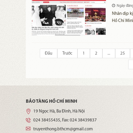
Ngày đăn
Nhân dịp k
Hồ Chí Min
14/5/2019, 
ương Đảng,
giao diện m
Đầu
Trước
1
2
...
25
BẢO TÀNG HỒ CHÍ MINH
19 Ngọc Hà, Ba Đình, Hà Nội
024 38455435
, Fax:
024 38439837
truyenthong.bthcm@gmail.com