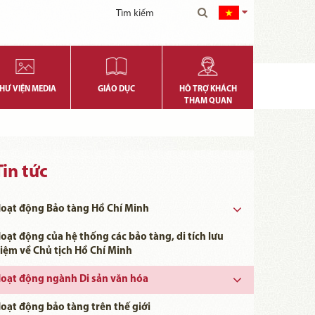
HƯ VIỆN MEDIA
GIÁO DỤC
HỖ TRỢ KHÁCH
THAM QUAN
Tin tức
oạt động Bảo tàng Hồ Chí Minh
oạt động của hệ thống các bảo tàng, di tích lưu
iệm về Chủ tịch Hồ Chí Minh
oạt động ngành Di sản văn hóa
Ngày khoa học, Công nghệ và Đổi mới Sáng tạo Việt Nam 18/5
oạt động bảo tàng trên thế giới