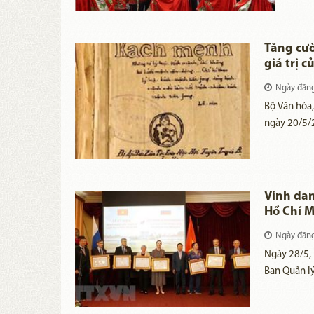
Tăng cườ
giá trị c
Ngày đăn
Bộ Văn hóa
ngày 20/5/2
huy giá trị 
Vinh dan
Hồ Chí 
Ngày đăn
Ngày 28/5, 
Ban Quản lý
với Đại sứ 
các huân, h