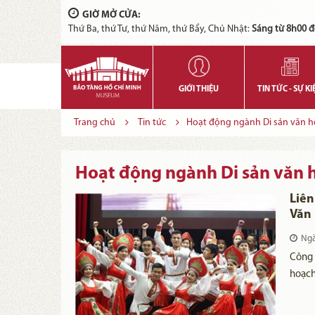
GIỜ MỞ CỬA:
Thứ Ba, thứ Tư, thứ Năm, thứ Bẩy, Chủ Nhật:
Sáng từ 8h00 đ
GIỚI THIỆU
TIN TỨC - SỰ KI
Trang chủ
Tin tức
Hoạt động ngành Di sản văn h
Hoạt động ngành Di sản văn 
Liê
Văn 
Ngà
Công 
hoạch
thuật
thứ VI