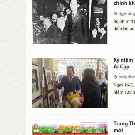
chính kh
Ngày đăn
Bộ phim “H
diễn Gérar
lịch sử và
Kỷ niệm 
Ai Cập
Ngày đăn
Ngày 16/5, 
niệm 129 n
19/5/2019)
Trang Th
mới