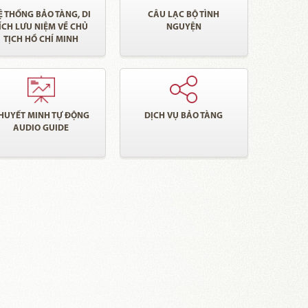
Ệ THỐNG BẢO TÀNG, DI
CÂU LẠC BỘ TÌNH
ÍCH LƯU NIỆM VỀ CHỦ
NGUYỆN
TỊCH HỒ CHÍ MINH
HUYẾT MINH TỰ ĐỘNG
DỊCH VỤ BẢO TÀNG
AUDIO GUIDE