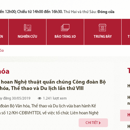
Các bạn có thể đăng ký tham quan trực tuyến bằng cách điền vào các thông tin sau và gửi cho chúng tôi:
Tính năng này Bảo tàng đang triển khai và hoàn thiện trong thời gian sắp tới. Để mua vé tham quan Bảo tàng, Quý khách vui lòng liên hệ đến số điện thoại:
ến 12h00; Chiều từ 14h00 đến 16h30.
Thứ Hai và thứ Sáu:
Đóng cửa
ỆN
NGHIÊN CỨU
BẢO TÀNG 3D
TRƯNG BÀY
T
óa
hóa
n hoan Nghệ thuật quần chúng Công đoàn Bộ
H
hóa, Thể thao và Du lịch lần thứ VIII
H
y đăng
30/05/2019
1.241 lượt xem
n
đoàn Bộ Văn hóa, Thể thao và Du lịch vừa ban hành Kế
 số 12/KH-CĐBVHTTDL về việc tổ chức Liên hoan Nghệ
H
 quần chúng Công đoàn Bộ Văn hóa, Thể thao và Du lịch lần
CHI TIẾT
H
II.