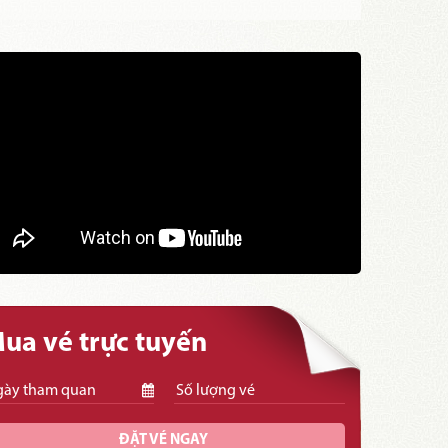
ua vé trực tuyến
ĐẶT VÉ NGAY