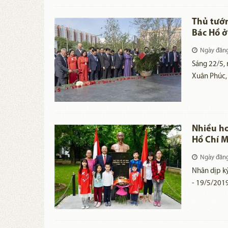
23 cá nhân 
trong nhiệm
Thủ tướ
Hồ Chí Min
Bác Hồ 
Ngày đăn
Sáng 22/5,
Xuân Phúc, 
lẵng hoa tạ
Nhiều ho
Hồ Chí M
Ngày đăn
​Nhân dịp 
- 19/5/2019
niệm sinh n