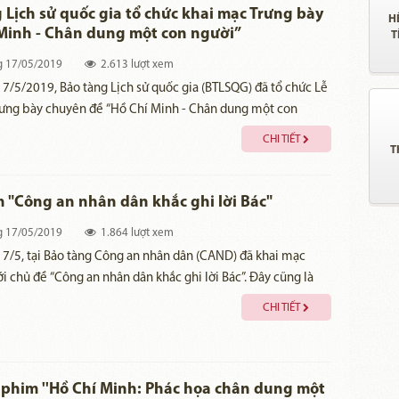
 Lịch sử quốc gia tổ chức khai mạc Trưng bày
H
Minh - Chân dung một con người”
T
g
17/05/2019
2.613 lượt xem
7/5/2019, Bảo tàng Lịch sử quốc gia (BTLSQG) đã tổ chức Lễ
rưng bày chuyên đề “Hồ Chí Minh - Chân dung một con
số 25 Tông Đản, Hoàn Kiếm, Hà Nội.
CHI TIẾT
T
m "Công an nhân dân khắc ghi lời Bác"
g
17/05/2019
1.864 lượt xem
7/5, tại Bảo tàng Công an nhân dân (CAND) đã khai mạc
ới chủ đề “Công an nhân dân khắc ghi lời Bác”. Đây cũng là
những hoạt động của lực lượng CAND hướng tới kỷ niệm 129
CHI TIẾT
inh Chủ tịch Hồ Chí Minh (19/5/1890 - 19/5/2019), 74 năm
n thống CAND Việt Nam (19/8/1945 – 19/8/2019).
phim ''Hồ Chí Minh: Phác họa chân dung một