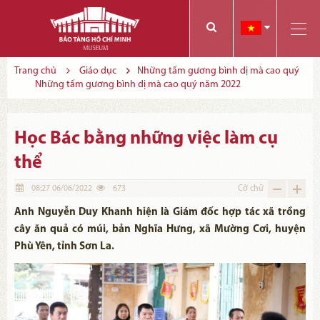
Các bạn có thể đăng ký tham quan trực tuyến bằng cách điền vào các thông tin sau và gửi cho chúng tôi:
Tính năng này Bảo tàng đang triển khai và hoàn thiện trong thời gian sắp tới. Để mua vé tham quan Bảo tàng, Quý khách vui lòng liên hệ đến số điện thoại:
Trang chủ
Giáo dục
Những tấm gương bình dị mà cao quý
Những tấm gương bình dị mà cao quý năm 2022
Học Bác bằng những việc làm cụ
thể
08:27 06/06/2022
673
Cỡ chữ
Anh Nguyễn Duy Khanh hiện là Giám đốc hợp tác xã trồng
cây ăn quả có múi, bản Nghĩa Hưng, xã Mường Cơi, huyện
Phù Yên, tỉnh Sơn La.