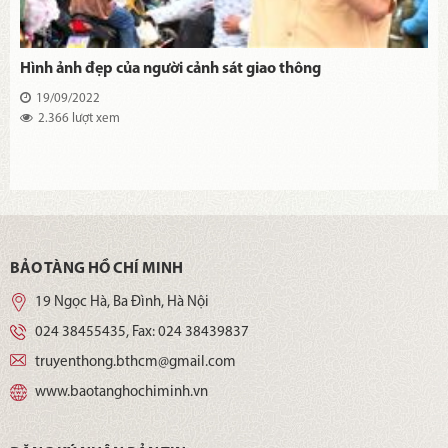
Hình ảnh đẹp của người cảnh sát giao thông
19/09/2022
2.366 lượt xem
BẢO TÀNG HỒ CHÍ MINH
19 Ngọc Hà, Ba Đình, Hà Nội
024 38455435
, Fax:
024 38439837
truyenthong.bthcm@gmail.com
www.baotanghochiminh.vn