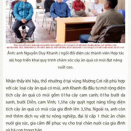
Ảnh: anh Nguyễn Duy Khanh ( ngồi đối diện các thành viên Hợp tác
xã) họp triển khai quy trình chăm sóc cây ăn quả có múi đạt năng
suất cao.
Nhận thấy khí hậu, thổ nhưỡng ở tại vùng Mường Cơi rất phù hợp
với các loại cây ăn quả có múi, anh Khanh đã đầu tư mở rộng diện
tích cây ăn quả có múi gồm 01ha cây cam canh; 01ha bưởi da
xanh, bưởi Diễn, cam Vinh; 1,5ha cây quýt ngọt nâng tổng diện
tích cây ăn quả có múi của gia đình lên 3,5ha. Ngoài ra, anh còn
mở thêm dịch vụ vật tư nông nghiệp, đại lý cấp 1 thức ăn chăn
nuôi gia súc, gia cầm để phục vụ cho trại chăn nuôi của gia đình
và bà con trong bản.