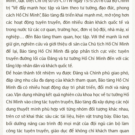
Minh”, đặc biệt Chỉ thị số 05-CT/TW ngày 15/5/2016 của Bộ Chính
trị “Về đẩy mạnh học tập và làm theo tư tưởng, đạo đức, phong
cách Hồ Chí Minh”, Bảo tàng đã triển khai mạnh mẽ, mở rộng hơn
các hoạt động tuyên truyền, đón nhiều đoàn khách quốc tế và
trong nước từ các cơ quan, trường học, đơn vị bộ đội, nhà máy, xí
nghiệp… đến Bảo tàng tham quan, học tập. Với thế mạnh là nơi
giữ gìn, nghiên cứu và giới thiệu di sản của Chủ tịch Hồ Chí Minh
để lại, Bảo tàng Hồ Chí Minh đã góp phần tích cực việc tuyên
truyền đường lối của Đảng và tư tưởng Hồ Chí Minh đến với các
tầng lớp nhân dân và khách quốc tế.
Để hoàn thành tốt nhiệm vụ được Đảng và Chính phủ giao phó,
đáp ứng nhu cầu đa dạng của khách tham quan, Bảo tàng Hồ Chí
Minh đã có nhiều hoạt động duy trì phát triển, đổi mới và nâng
cao. Vận dụng những kết quả nghiên cứu khoa học về tư tưởng Hồ
Chí Minh vào công tác tuyên truyền, Bảo tàng đã xây dựng các nội
dung thuyết minh phù hợp với từng nhóm đối tượng khác nhau,
trên cơ sở khai thác sâu các tài liệu, hiện vật trưng bày. Đào tạo,
bồi dưỡng nâng cao trình độ mọi mặt của đội ngũ cán bộ làm
công tác tuyên truyền, giáo dục để không chỉ khách tham quan