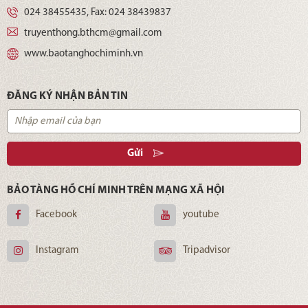
024 38455435
, Fax:
024 38439837
truyenthong.bthcm@gmail.com
www.baotanghochiminh.vn
ĐĂNG KÝ NHẬN BẢN TIN
Gửi
BẢO TÀNG HỒ CHÍ MINH TRÊN MẠNG XÃ HỘI
Facebook
youtube
Instagram
Tripadvisor