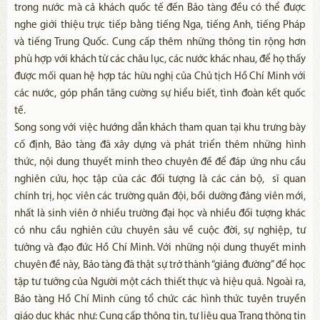
trong nước mà cả khách quốc tế đến Bảo tàng đều có thể được
nghe giới thiệu trực tiếp bằng tiếng Nga, tiếng Anh, tiếng Pháp
và tiếng Trung Quốc. Cung cấp thêm những thông tin rộng hơn
phù hợp với khách từ các châu lục, các nước khác nhau, để họ thấy
được mối quan hệ hợp tác hữu nghị của Chủ tịch Hồ Chí Minh với
các nước, góp phần tăng cường sự hiểu biết, tình đoàn kết quốc
tế.
Song song với việc hướng dẫn khách tham quan tại khu trưng bày
cố định, Bảo tàng đã xây dựng và phát triển thêm những hình
thức, nội dung thuyết minh theo chuyên đề để đáp ứng nhu cầu
nghiên cứu, học tập của các đối tượng là các cán bộ, sĩ quan
chính trị, học viên các trường quân đội, bồi dưỡng đảng viên mới,
nhất là sinh viên ở nhiều trường đại học và nhiều đối tượng khác
có nhu cầu nghiên cứu chuyên sâu về cuộc đời, sự nghiệp, tư
tưởng và đạo đức Hồ Chí Minh. Với những nội dung thuyết minh
chuyên đề này, Bảo tàng đã thật sự trở thành “giảng đường” để học
tập tư tưởng của Người một cách thiết thực và hiệu quả. Ngoài ra,
Bảo tàng Hồ Chí Minh cũng tổ chức các hình thức tuyên truyền
giáo dục khác như: Cung cấp thông tin, tư liệu qua Trang thông tin