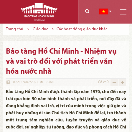
Các bạn có thể đăng ký tham quan trực tuyến bằng cách điền vào các thông tin sau và gửi cho chúng tôi:
Tính năng này Bảo tàng đang triển khai và hoàn thiện trong thời gian sắp tới. Để mua vé tham quan Bảo tàng, Quý khách vui lòng liên hệ đến số điện thoại:
Trang chủ
Giáo dục
Các hoạt động giáo dục khác
Bảo tàng Hồ Chí Minh - Nhiệm vụ
và vai trò đối với phát triển văn
hóa nước nhà
09:21 09/07/2021
8.070
Cỡ chữ
Bảo tàng Hồ Chí Minh được thành lập năm 1970, cho đến nay
trải qua hơn 50 năm hình thành và phát triển, nơi đây đã và
đang khẳng định vai trò, vị trí của mình trong việc giữ gìn và
phát huy những di sản Chủ tịch Hồ Chí Minh để lại, trở thành
một trung tâm nghiên cứu, tuyên truyền và giáo dục về
cuộc đời, sự nghiệp, tư tưởng, đạo đức và phong cách Hồ Chí