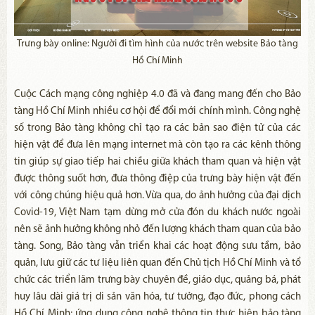
Trưng bày online: Người đi tìm hình của nước trên website Bảo tàng
Hồ Chí Minh
Cuộc Cách mạng công nghiệp 4.0 đã và đang mang đến cho Bảo
tàng Hồ Chí Minh nhiều cơ hội để đổi mới chính mình. Công nghệ
số trong Bảo tàng không chỉ tạo ra các bản sao điện tử của các
hiện vật để đưa lên mạng internet mà còn tạo ra các kênh thông
tin giúp sự giao tiếp hai chiều giữa khách tham quan và hiện vật
được thông suốt hơn, đưa thông điệp của trưng bày hiện vật đến
với công chúng hiệu quả hơn. Vừa qua, do ảnh hưởng của đại dịch
Covid-19, Việt Nam tạm dừng mở cửa đón du khách nước ngoài
nên sẽ ảnh hưởng không nhỏ đến lượng khách tham quan của bảo
tàng. Song, Bảo tàng vẫn triển khai các hoạt động sưu tầm, bảo
quản, lưu giữ các tư liệu liên quan đến Chủ tịch Hồ Chí Minh và tổ
chức các triển lãm trưng bày chuyên đề, giáo dục, quảng bá, phát
huy lâu dài giá trị di sản văn hóa, tư tưởng, đạo đức, phong cách
Hồ Chí Minh; ứng dụng công nghệ thông tin thực hiện bảo tàng