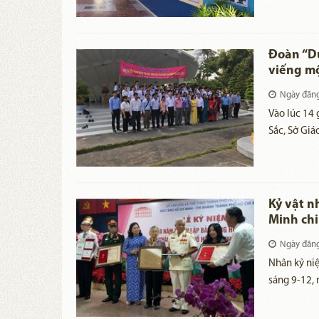
Việt Nam từ
xã hội.
Đoàn “Dự
viếng m
Ngày đăn
Vào lúc 14 
Sắc, Sở Giá
mạc kỳ thi 
Kỷ vật n
Minh chi
Ngày đăn
Nhân kỷ ni
sáng 9-12, 
được nhận t