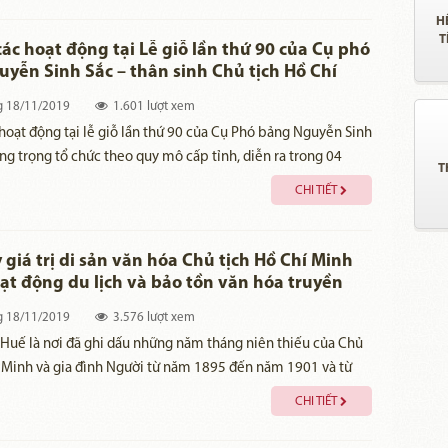
H
T
 các hoạt động tại Lễ giỗ lần thứ 90 của Cụ phó
yễn Sinh Sắc – thân sinh Chủ tịch Hồ Chí
g
18/11/2019
1.601 lượt xem
 hoạt động tại lễ giỗ lần thứ 90 của Cụ Phó bảng Nguyễn Sinh
ng trọng tổ chức theo quy mô cấp tỉnh, diễn ra trong 04
T
0-23/11 /2019 (nhằm ngày 24 đến 27 tháng 10 năm Kỷ
CHI TIẾT
u Di tích Nguyễn Sinh Sắc​
 giá trị di sản văn hóa Chủ tịch Hồ Chí Minh
ạt động du lịch và bảo tồn văn hóa truyền
Thừa Thiên Huế hiện nay
g
18/11/2019
3.576 lượt xem
Huế là nơi đã ghi dấu những năm tháng niên thiếu của Chủ
 Minh và gia đình Người từ năm 1895 đến năm 1901 và từ
ến năm 1909. Trong khoảng thời gian gần 10 năm ấy và mối
CHI TIẾT
h cảm thiêng liêng giữa Người với Thừa Thiên Huế sau này
ho vùng đất cố đô một di sản văn hóa vật thể, phi vật thể hết