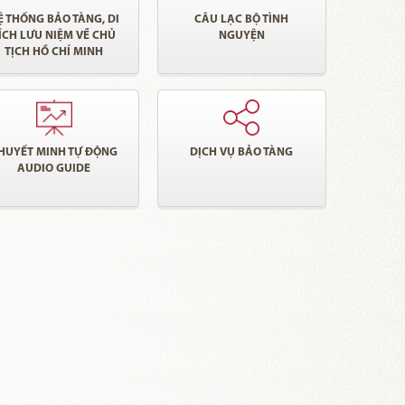
Ệ THỐNG BẢO TÀNG, DI
CÂU LẠC BỘ TÌNH
ÍCH LƯU NIỆM VỀ CHỦ
NGUYỆN
TỊCH HỒ CHÍ MINH
HUYẾT MINH TỰ ĐỘNG
DỊCH VỤ BẢO TÀNG
AUDIO GUIDE