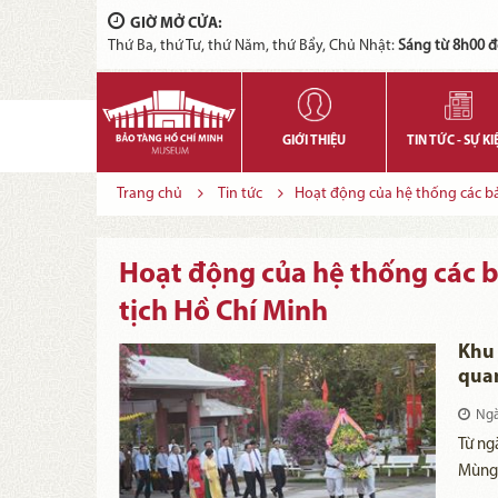
GIỜ MỞ CỬA:
Thứ Ba, thứ Tư, thứ Năm, thứ Bẩy, Chủ Nhật:
Sáng từ 8h00 đ
GIỚI THIỆU
TIN TỨC - SỰ KI
Trang chủ
Tin tức
Hoạt động của hệ thống các bảo
Hoạt động của hệ thống các bả
tịch Hồ Chí Minh
Khu 
quan
202
Ngà
​Từ n
Mùng 