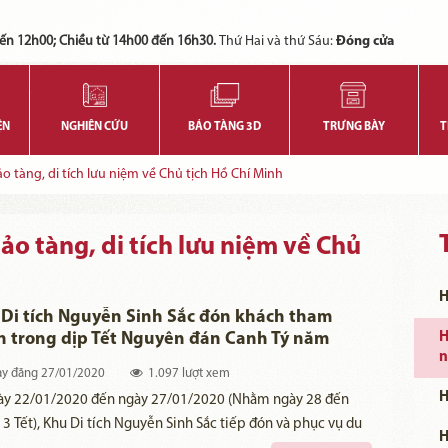
Các bạn có thể đăng ký tham quan trực tuyến bằng cách điền vào các thông tin sau và gửi cho chúng tôi:
Tính năng này Bảo tàng đang triển khai và hoàn thiện trong thời gian sắp tới. Để mua vé tham quan Bảo tàng, Quý khách vui lòng liên hệ đến số điện thoại:
ến 12h00; Chiều từ 14h00 đến 16h30.
Thứ Hai và thứ Sáu:
Đóng cửa
ỆN
NGHIÊN CỨU
BẢO TÀNG 3D
TRƯNG BÀY
T
 tàng, di tích lưu niệm về Chủ tịch Hồ Chí Minh
o tàng, di tích lưu niệm về Chủ
H
Di tích Nguyễn Sinh Sắc đón khách tham
 trong dịp Tết Nguyên đán Canh Tý năm
H
n
0
y đăng
27/01/2020
1.097 lượt xem
H
gày 22/01/2020 đến ngày 27/01/2020 (Nhằm ngày 28 đến
3 Tết), Khu Di tích Nguyễn Sinh Sắc tiếp đón và phục vụ du
H