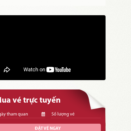
ua vé trực tuyến
ĐẶT VÉ NGAY