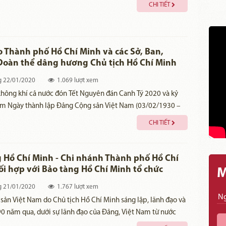
 đến vui xuân, đặc biệt tiếp đoàn công tác của Đồng chí
CHI TIẾT
cán bộ của Tỉnh Ủy, HĐND, UBND, UBMTTQVN tỉnh Đồng
đến viếng dâng hương dâng hoa cụ Phó bảng Nguyễn Sinh
 Thành phố Hồ Chí Minh và các Sở, Ban,
Đoàn thể dâng hương Chủ tịch Hồ Chí Minh
 Tết Nguyên đán Canh Tý 2020 và kỷ niệm 90
g
22/01/2020
1.069 lượt xem
y thành lập Đảng Cộng sản Việt Nam
không khí cả nước đón Tết Nguyên đán Canh Tý 2020 và kỷ
0-3/2/2020)
m Ngày thành lập Đảng Cộng sản Việt Nam (03/02/1930 –
), sáng ngày 21 tháng 01 năm 2020 (nhằm ngày 27/12 Âm
CHI TIẾT
ồng chí nguyên lãnh đạo Thành phố, Thành ủy - Hội đồng
 Ủy ban Nhân Dân - Ủy ban Mặt trận Tổ quốc Việt Nam Thành
 Minh do Đồng chí Nguyễn Thiện Nhân - Ủy viên Bộ Chính
 Hồ Chí Minh - Chi nhánh Thành phố Hồ Chí
 Thành ủy thành phố Hồ Chí Minh làm trưởng đoàn đến Bảo
i hợp với Bảo tàng Hồ Chí Minh tổ chức
M
í Minh – Chi nhánh Thành phố Hồ Chí Minh dâng hương Chủ
y chuyên đề: “Đảng Cộng sản Việt Nam - 90
g
21/01/2020
1.767 lượt xem
t chặng đường vẻ vang”.
 Minh.
ản Việt Nam do Chủ tịch Hồ Chí Minh sáng lập, lãnh đạo và
90 năm qua, dưới sự lãnh đạo của Đảng, Việt Nam từ nước
ửa phong kiến trở thành quốc gia độc lập, tự do; nhân dân