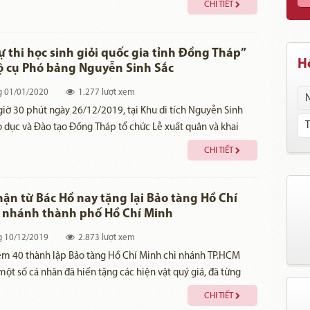
CHI TIẾT
 thân phận nô lệ trở thành người làm chủ đất nước, làm chủ
 thi học sinh giỏi quốc gia tỉnh Đồng Tháp”
Hồ
ộ cụ Phó bảng Nguyễn Sinh Sắc
g
01/01/2020
1.277 lượt xem
giờ 30 phút ngày 26/12/2019, tại Khu di tích Nguyễn Sinh
o dục và Đào tạo Đồng Tháp tổ chức Lễ xuất quân và khai
ch​ọn học sinh giỏi quốc gia năm học 2019 - 2020.
CHI TIẾT
hận từ Bác Hồ nay tặng lại Bảo tàng Hồ Chí
 nhánh thành phố Hồ Chí Minh
g
10/12/2019
2.873 lượt xem
ệm 40 thành lập Bảo tàng Hồ Chí Minh chi nhánh TP.HCM
một số cá nhân đã hiến tặng các hiện vật quý giá, đã từng
ừ chính Chủ tịch Hồ Chí Minh.
CHI TIẾT