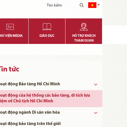
HƯ VIỆN MEDIA
GIÁO DỤC
HỖ TRỢ KHÁCH
THAM QUAN
Tin tức
oạt động Bảo tàng Hồ Chí Minh
oạt động của hệ thống các bảo tàng, di tích lưu
iệm về Chủ tịch Hồ Chí Minh
oạt động ngành Di sản văn hóa
Ngày khoa học, Công nghệ và Đổi mới Sáng tạo Việt Nam 18/5
oạt động bảo tàng trên thế giới