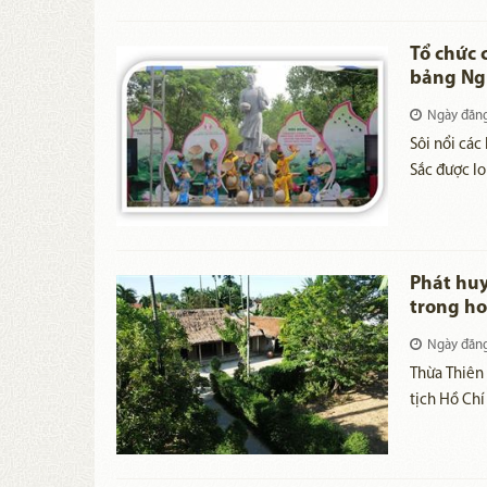
​Tổ chức
bảng Ngu
Minh
Ngày đăn
Sôi nổi các
Sắc được lo
ngày, từ ngày 2
Hợi) tại Kh
Phát huy
trong ho
thống ở 
Ngày đăn
Thừa Thiên 
tịch Hồ Chí
năm 1906 đ
quan hệ tìn
đã để lại c