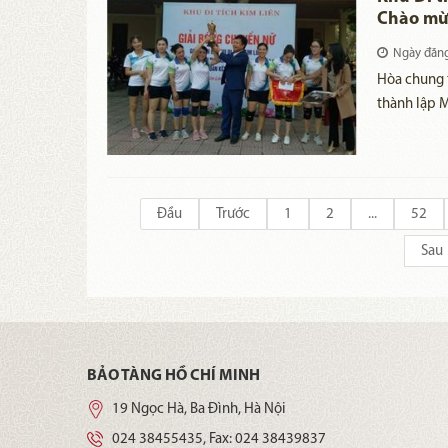
Chào mừ
Ngày đăn
​Hòa chung
thành lập M
18/11/2019)
phối hợp tổ
Liên và bà 
Đầu
Trước
1
2
...
52
Sau
BẢO TÀNG HỒ CHÍ MINH
19 Ngọc Hà, Ba Đình, Hà Nội
024 38455435
, Fax:
024 38439837