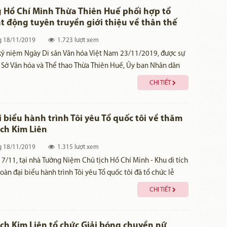
hú, đa dạng, mang giá trị lịch sử, văn hóa, tâm linh sâu sắc
 Hồ Chí Minh Thừa Thiên Huế phối hợp tổ
í quan trọng trong hệ thống di sản văn hóa của Người trên
t động tuyên truyền giới thiệu về thân thế
hiệp của Chủ tịch Hồ Chí Minh tại huyện
g
18/11/2019
1.723 lượt xem
iền
 kỷ niệm Ngày Di sản Văn hóa Việt Nam 23/11/2019, được sự
a Sở Văn hóa và Thể thao Thừa Thiên Huế, Ủy ban Nhân dân
g Điền, Bảo tàng Hồ Chí Minh phối hợp với Phòng Văn hóa
CHI TIẾT
n, Phòng Giáo dục huyện Quảng Điền tổ chức các hoạt động:
n giới thiệu về thân thế - sự nghiệp Chủ tịch Hồ Chí Minh;
huyên đề “50 năm thực hiện Di chúc của Chủ tịch Hồ Chí
 biểu hành trình Tôi yêu Tổ quốc tôi về thăm
-2019” trên địa bàn huyện Quảng Điền, trong 02 ngày, ngày
ích Kim Liên
háng 11 năm 2019.
g
18/11/2019
1.315 lượt xem
7/11, tại nhà Tưởng Niệm Chủ tịch Hồ Chí Minh - Khu di tích
oàn đại biểu hành trình Tôi yêu Tổ quốc tôi đã tổ chức lễ
, dâng hoa báo công và trồng vườn cây lưu niệm.
CHI TIẾT
ích Kim Liên tổ chức Giải bóng chuyền nữ