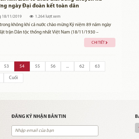
ng ngày Đại đoàn kết toàn dân
g
18/11/2019
1.264 lượt xem
 trong không khí cả nước chào mừng Kỷ niệm 89 năm ngày
ặt trận Dân tộc thống nhất Việt Nam (18/11/1930 –
 và Ngày hội đại đoàn kết toàn dân tộc, Khu di tích Kim Liên
CHI TIẾT
 chức giao lưu bóng chuyền giữa Nữ cán bộ Khu di tích Kim
con nhân dân trên địa bàn Quê nội, quê ngoại Bác Hồ.
53
54
55
56
...
62
63
Cuối
ĐĂNG KÝ NHẬN BẢN TIN
B