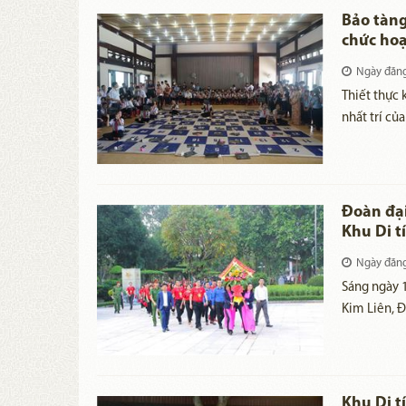
sức phong p
Bảo tàng
và có vị tr
chức hoạ
toàn quốc.
và sự ng
Ngày đăn
Quảng Đ
Thiết thực
nhất trí củ
huyện Quản
và Thông ti
Tuyên truyề
Triển lãm c
Đoàn đại
Minh. 1969
Khu Di t
15 và 16 t
Ngày đăn
Sáng ngày 1
Kim Liên, Đ
dâng hương
Khu Di t