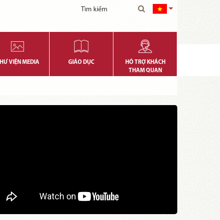
HƯ VIỆN MEDIA
GIÁO DỤC
HỖ TRỢ KHÁCH
THAM QUAN