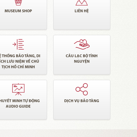
MUSEUM SHOP
LIÊN HỆ
Ệ THỐNG BẢO TÀNG, DI
CÂU LẠC BỘ TÌNH
ÍCH LƯU NIỆM VỀ CHỦ
NGUYỆN
TỊCH HỒ CHÍ MINH
HUYẾT MINH TỰ ĐỘNG
DỊCH VỤ BẢO TÀNG
AUDIO GUIDE