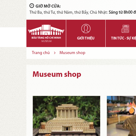
GIỜ MỞ CỬA:
Thứ Ba, thứ Tư, thứ Năm, thứ Bẩy, Chủ Nhật:
Sáng từ 8h00 đ
GIỚI THIỆU
TIN TỨC - SỰ KI
Trang chủ
Museum shop
Museum shop