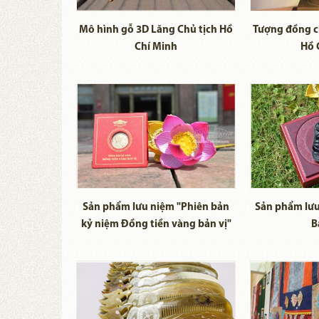
Mô hình gỗ 3D Lăng Chủ tịch Hồ
Tượng đồng c
Chí Minh
Hồ 
Sản phẩm lưu niệm "Phiên bản
Sản phẩm lưu
kỷ niệm Đồng tiền vàng bản vị"
B