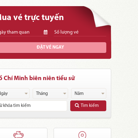
ua vé trực tuyến
ĐẶT VÉ NGAY
 Chí Minh biên niên tiểu sử
Tìm kiếm