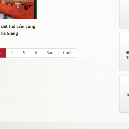
 dệt thổ cẩm Lùng
 Hà Giang
3
4
5
6
Sau
Cuối
H
T
T