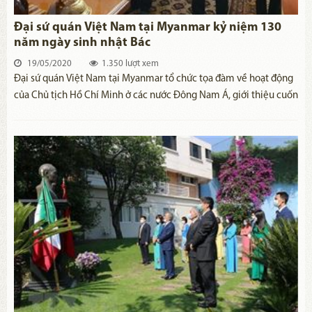
Đại sứ quán Việt Nam tại Myanmar kỷ niệm 130
năm ngày sinh nhật Bác
19/05/2020
1.350 lượt xem
​Đại sứ quán Việt Nam tại Myanmar tổ chức tọa đàm về hoạt động
của Chủ tịch Hồ Chí Minh ở các nước Đông Nam Á, giới thiệu cuốn
“Nhật ký trong tù” bằng tiếng Myanmar xuất bản cách đây hơn 50
năm