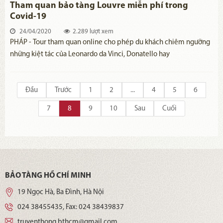
Tham quan bảo tàng Louvre miễn phí trong
Covid-19
24/04/2020
2.289 lượt xem
PHÁP - Tour tham quan online cho phép du khách chiêm ngưỡng
những kiệt tác của Leonardo da Vinci, Donatello hay
Michelangelo qua màn ảnh nhỏ.
Đầu
Trước
1
2
...
4
5
6
7
8
9
10
Sau
Cuối
BẢO TÀNG HỒ CHÍ MINH
19 Ngọc Hà, Ba Đình, Hà Nội
024 38455435
, Fax:
024 38439837
truyenthong.bthcm@gmail.com