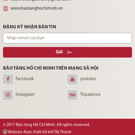
www.baotanghochiminh.vn
ĐĂNG KÝ NHẬN BẢN TIN
Gửi
BẢO TÀNG HỒ CHÍ MINH TRÊN MẠNG XÃ HỘI
Facebook
youtube
Instagram
Tripadvisor
© 2017 Bảo tàng Hồ Chí Minh. All rights reserved.
Website được thiết kế bởi Tất Thành