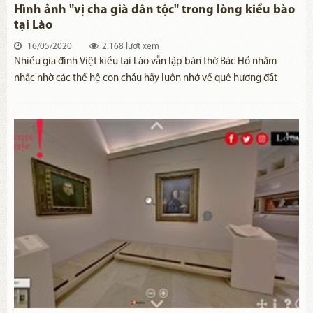
Hình ảnh "vị cha già dân tộc" trong lòng kiều bào
tại Lào
16/05/2020
2.168 lượt xem
​Nhiều gia đình Việt kiều tại Lào vẫn lập bàn thờ Bác Hồ nhằm
nhắc nhờ các thế hệ con cháu hãy luôn nhớ về quê hương đất
nước và cũng là tình cảm đặc biệt của bà con đối với vị cha già
của dân tộc.