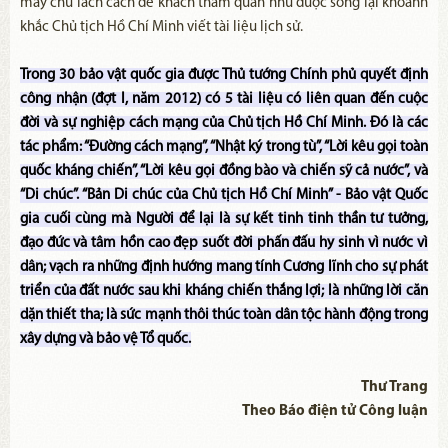
máy chữ lách cách để khách tham quan như được sống lại khoảnh
khắc Chủ tịch Hồ Chí Minh viết tài liệu lịch sử.
Trong 30 bảo vật quốc gia được Thủ tướng Chính phủ quyết định
công nhận (đợt I, năm 2012) có 5 tài liệu có liên quan đến cuộc
đời và sự nghiệp cách mạng của Chủ tịch Hồ Chí Minh. Đó là các
tác phẩm: “Đường cách mạng”, “Nhật ký trong tù”, “Lời kêu gọi toàn
quốc kháng chiến”, “Lời kêu gọi đồng bào và chiến sỹ cả nước”, và
“Di chúc”. “Bản Di chúc của Chủ tịch Hồ Chí Minh” - Bảo vật Quốc
gia cuối cùng mà Người để lại là sự kết tinh tinh thần tư tưởng,
đạo đức và tâm hồn cao đẹp suốt đời phấn đấu hy sinh vì nước vì
dân; vạch ra những định hướng mang tính Cương lĩnh cho sự phát
triển của đất nước sau khi kháng chiến thắng lợi; là những lời căn
dặn thiết tha; là sức mạnh thôi thúc toàn dân tộc hành động trong
xây dựng và bảo vệ Tổ quốc.
Thư Trang
Theo Báo điện tử Công luận