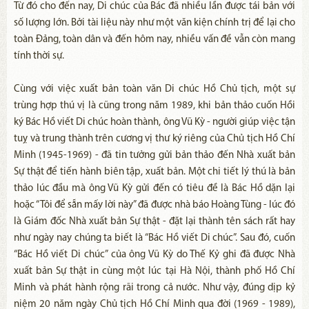
Từ đó cho đến nay, Di chúc của Bác đã nhiều lần được tái bản với
số lượng lớn. Bởi tài liệu này như một văn kiện chính trị để lại cho
toàn Đảng, toàn dân và đến hôm nay, nhiều vấn đề vẫn còn mang
tính thời sự.
Cùng với việc xuất bản toàn văn Di chúc Hồ Chủ tịch, một sự
trùng hợp thú vị là cũng trong năm 1989, khi bản thảo cuốn Hồi
ký Bác Hồ viết Di chúc hoàn thành, ông Vũ Kỳ - người giúp việc tận
tuỵ và trung thành trên cương vị thư ký riêng của Chủ tịch Hồ Chí
Minh (1945-1969) - đã tin tưởng gửi bản thảo đến Nhà xuất bản
Sự thật để tiến hành biên tập, xuất bản. Một chi tiết lý thú là bản
thảo lúc đầu mà ông Vũ Kỳ gửi đến có tiêu đề là Bác Hồ dặn lại
hoặc “Tôi để sẵn mấy lời này” đã được nhà báo Hoàng Tùng - lúc đó
là Giám đốc Nhà xuất bản Sự thật - đặt lại thành tên sách rất hay
như ngày nay chúng ta biết là “Bác Hồ viết Di chúc”. Sau đó, cuốn
“Bác Hồ viết Di chúc” của ông Vũ Kỳ do Thế Kỷ ghi đã được Nhà
xuất bản Sự thật in cùng một lúc tại Hà Nội, thành phố Hồ Chí
Minh và phát hành rộng rãi trong cả nước. Như vậy, đúng dịp kỷ
niệm 20 năm ngày Chủ tịch Hồ Chí Minh qua đời (1969 - 1989),