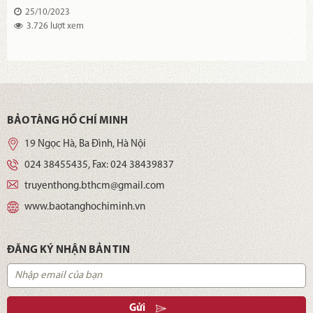
25/10/2023
3.726 lượt xem
BẢO TÀNG HỒ CHÍ MINH
19 Ngọc Hà, Ba Đình, Hà Nội
024 38455435
, Fax:
024 38439837
truyenthong.bthcm@gmail.com
www.baotanghochiminh.vn
ĐĂNG KÝ NHẬN BẢN TIN
Gửi