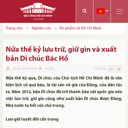
Các bạn có thể đăng ký tham quan trực tuyến bằng cách điền vào các thông tin sau và gửi cho chúng tôi:
Tính năng này Bảo tàng đang triển khai và hoàn thiện trong thời gian sắp tới. Để mua vé tham quan Bảo tàng, Quý khách vui lòng liên hệ đến số điện thoại:
Trang chủ
Nghiên cứu
Ấn phẩm về Hồ Chí Minh
Nửa thế kỷ lưu trữ, giữ gìn và xuất
bản Di chúc Bác Hồ
03:46 25/04/2019
11.521
Cỡ chữ
Nửa thế kỷ qua, Di chúc của Chủ tịch Hồ Chí Minh đã là văn
kiện lịch sử quý báu, là tài sản vô giá của Đảng, của dân tộc
ta. Năm 2012, bản Di chúc đã trở thành bảo vật quốc gia nên
việc lưu trữ, giữ gìn cũng như xuất bản Di chúc được Đảng,
Nhà nước ta hết sức chú trọng.
Lưu giữ tuyệt đối cẩn trọng