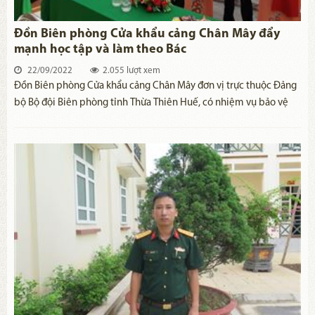
Đồn Biên phòng Cửa khẩu cảng Chân Mây đẩy
mạnh học tập và làm theo Bác
22/09/2022
2.055 lượt xem
​Đồn Biên phòng Cửa khẩu cảng Chân Mây đơn vị trực thuộc Đảng
bộ Bộ đội Biên phòng tỉnh Thừa Thiên Huế, có nhiệm vụ bảo vệ
chủ quyền an ninh biên giới vùng biển dài 31 km, quản lý địa bàn
xã Lộc Vĩnh, huyện Phú Lộc, tỉnh Thừa Thiên Huế.