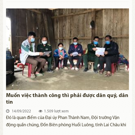
Văn Bộ đặc biệt quan tâm đến việc giáo dục chính trị tư tưởng cho
cán bộ, chiến sĩ. Song song với đó, đồng chí đã chỉ đạo quyết liệt,
triển khai đồng bộ, hiệu quả các giải pháp về công tác đảm bảo
an ninh, trật tự trên địa bàn. Chỉ trong hai năm (2019, 2020), đồng
chí đã chỉ đạo bắt 38 vụ tàng trữ, mua bán trái phép chất ma túy,
xử lý 140 đối tượng; triệt phá 163 điểm tệ nạn xã hội với 973 đối
tượng, vô hiệu hóa 113 điểm, 79 đối tượng…
Muốn việc thành công thì phải được dân quý, dân
tin
14/09/2022
1.509 lượt xem
Đó là quan điểm của Đại úy Phan Thành Nam, Đội trưởng Vận
động quần chúng, Đồn Biên phòng Huổi Luông, tỉnh Lai Châu khi
làm nhiệm tại khu v​ực biên giới.