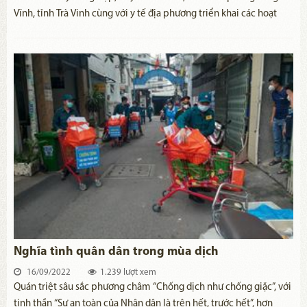
Vĩnh, tỉnh Trà Vinh cùng với y tế địa phương triển khai các hoạt
động chăm sóc sức khỏe, phòng, chống dịch bệnh; Tuyên truyền
vận động nhân dân chấp hành chủ trương của Đảng, chính sách,
pháp luật Nhà nước, những quy định của địa phương trong quản
lý bảo vệ chủ quyền an ninh biên giới.
Nghĩa tình quân dân trong mùa dịch
16/09/2022
1.239 lượt xem
​Quán triệt sâu sắc phương châm “Chống dịch như chống giặc”, với
tinh thần “Sự an toàn của Nhân dân là trên hết, trước hết”, hơn