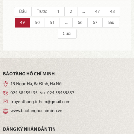
Đầu
Trước
1
2
...
47
48
49
50
51
...
66
67
Sau
Cuối
BẢO TÀNG HỒ CHÍ MINH
19 Ngọc Hà, Ba Đình, Hà Nội
024 38455435
, Fax:
024 38439837
truyenthong.bthcm@gmail.com
www.baotanghochiminh.vn
ĐĂNG KÝ NHẬN BẢN TIN