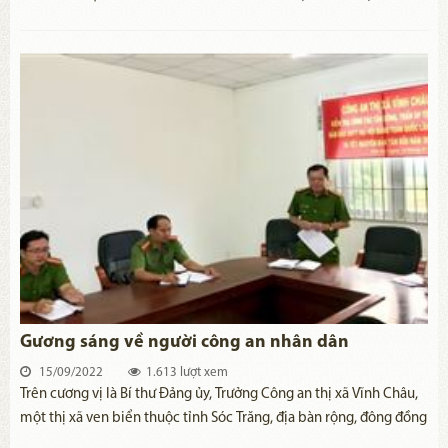
1.200 cán bộ, chiến sĩ, dân quân lực lượng vũ trang Quận 7, Thành
phố Hồ Chí Minh đã đem hết nhiệt huyết, tâm sức, trí tuệ phục vụ
Nhân dân tận tình, chu đáo. Ban chỉ huy Quân sự Quận 7 đã phối
hợp thiết lập, phục vụ 27 khu cách ly tập trung, bệnh viện dã
chiến quy mô 5.400 giường; thiết lập 159 chốt kiểm soát dịch;
vận chuyển lương thực, thực phẩm đi vào khu nhà trọ để phát trực
tiếp cho người dân trên 18.000 phần quà với giá trị 4,8 tỉ đồng;
trao tặng 100.000 phần quà giúp các hoàn cảnh khó khăn do đại
dịch COVID-19; vận động trao tặng trên 2.700 phần quà với tổng
số tiền 810 triệu đồng; tiếp nhận, xử lý, khâm liệm thi hài và vận
chuyển, bàn giao 467 tro cốt cho gia đình, bảo đảm trang trọng,
an toàn, mang ý nghĩa nhân văn sâu sắc, thấm đẫm nghĩa tình
quân dân.
Gương sáng về người công an nhân dân
15/09/2022
1.613 lượt xem
Trên cương vị là Bí thư Đảng ủy, Trưởng Công an thị xã Vĩnh Châu,
một thị xã ven biển thuộc tỉnh Sóc Trăng, địa bàn rộng, đông đồng
bào dân tộc thiểu số sinh sống, còn nhiều khó khăn, Thượng tá Võ