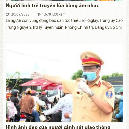
Người lính trẻ truyền lửa bằng âm nhạc
20/09/2022
1.678 lượt xem
​Là người con vùng đồng bào dân tộc thiểu số Raglay, Trung úy Cao
Trung Nguyên, Trợ lý Tuyên huấn, Phòng Chính trị, Đảng ủy Bộ Chỉ
huy Quân sự tỉnh Khánh Hòa luôn hoàn thành xuất sắc nhiệm vụ
được giao, góp phần vào sự nghiệp xây dựng quân đội, củng cố
quốc phòng và bảo vệ Tổ quốc.
Hình ảnh đẹp của người cảnh sát giao thông