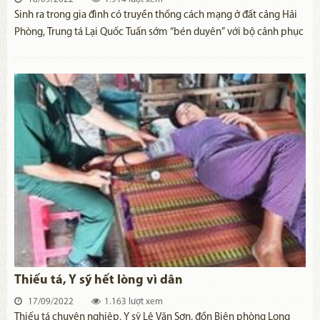
​Sinh ra trong gia đình có truyền thống cách mạng ở đất cảng Hải
Phòng, Trung tá Lại Quốc Tuấn sớm “bén duyên” với bộ cảnh phục
lấp lánh sao vàng. Năm 1990, anh về công tác tại Đội an ninh
Công an quận Hoàn Kiếm, một địa bàn trọng điểm của Thủ đô.
Thiếu tá, Y sỹ hết lòng vì dân
17/09/2022
1.163 lượt xem
Thiếu tá chuyên nghiệp, Y sỹ Lê Văn Sơn, đồn Biên phòng Long