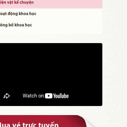
iện vật kể chuyện
oạt động khoa học
ông bố khoa học
ua vé trực tuyến