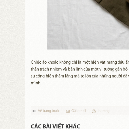
Chiếc áo khoác không chỉ là một hiện vật mang dấu ấn
thần trách nhiệm và bản lĩnh của một vị tướng gắn bó
sự cống hiến thầm lặng mà to lớn của những người đã v
mình.
Về trang trước
Gửi email
in trang
CÁC BÀI VIẾT KHÁC