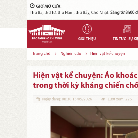
GIỜ MỞ CỬA:
Thứ Ba, thứ Tư, thứ Năm, thứ Bẩy, Chủ Nhật:
Sáng từ 8h00 đ
GIỚI THIỆU
TIN TỨC - SỰ KI
Trang chủ
Nghiên cứu
Hiện vật kể chuyện
Hiện vật kể chuyện: Áo khoác
trong thời kỳ kháng chiến ch
Ngày đăng:
08:30 15/05/2026
Lượt xem:
226