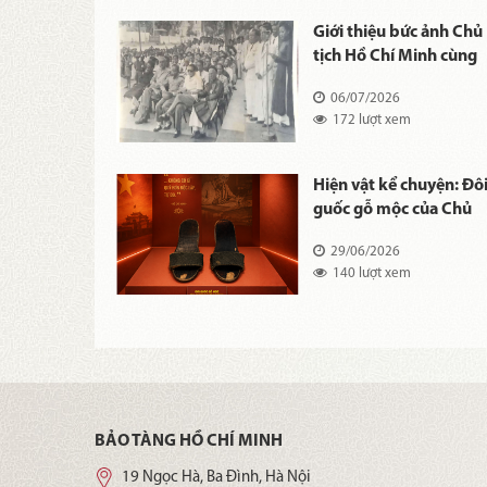
kể chuyện:
Giới thiệu bức ảnh Chủ
m "Tập thơ
tịch Hồ Chí Minh cùng
ển" kính tặng
một số thành viên
26
06/07/2026
Chính phủ Việt Nam
xem
172 lượt xem
Dân chủ Cộng hòa tại l
tiễu trừ giặc đói ngày
11/10/1945.
kể chuyện: Bộ
Hiện vật kể chuyện: Đô
 Chủ tịch Hồ
guốc gỗ mộc của Chủ
tịch Hồ Chí Minh
26
29/06/2026
 xem
140 lượt xem
BẢO TÀNG HỒ CHÍ MINH
19 Ngọc Hà, Ba Đình, Hà Nội