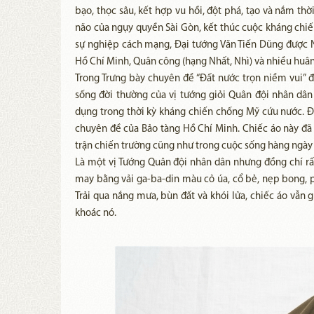
bạo, thọc sâu, kết hợp vu hồi, đột phá, tạo và nắm thờ
não của ngụy quyền Sài Gòn, kết thúc cuộc kháng chiế
sự nghiệp cách mạng, Đại tướng Văn Tiến Dũng được 
Hồ Chí Minh, Quân công (hạng Nhất, Nhì) và nhiều huân
Trong Trưng bày chuyên đề “Đất nước trọn niềm vui” đã
sống đời thường của vị tướng giỏi Quân đội nhân dân
dụng trong thời kỳ kháng chiến chống Mỹ cứu nước. Đây
chuyên đề của Bảo tàng Hồ Chí Minh. Chiếc áo này đã
trận chiến trường cũng như trong cuộc sống hàng ngày 
Là một vị Tướng Quân đội nhân dân nhưng đồng chí rất
may bằng vải ga-ba-din màu cỏ úa, cổ bẻ, nẹp bong, 
Trải qua nắng mưa, bùn đất và khói lửa, chiếc áo vẫn
khoác nó.