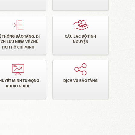
Ệ THỐNG BẢO TÀNG, DI
CÂU LẠC BỘ TÌNH
ÍCH LƯU NIỆM VỀ CHỦ
NGUYỆN
TỊCH HỒ CHÍ MINH
HUYẾT MINH TỰ ĐỘNG
DỊCH VỤ BẢO TÀNG
AUDIO GUIDE