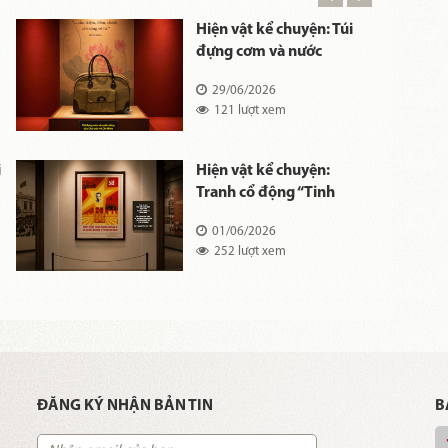
Hiện vật kể chuyện: Túi
đựng cơm và nước
uống của Chủ tịch Hồ
29/06/2026
Chí Minh
121 lượt xem
ễ
i
Hiện vật kể chuyện:
Tranh cổ động “Tinh
thần Cách mạng Tháng
01/06/2026
Tám và Quốc khánh
252 lượt xem
2/9”
ĐĂNG KÝ NHẬN BẢN TIN
B