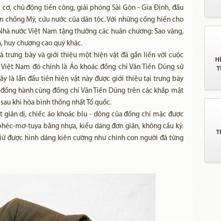
i cơ, chủ động tiến công, giải phóng Sài Gòn - Gia Định, đầu
n chống Mỹ, cứu nước của dân tộc. Với những cống hiến cho
Nhà nước Việt Nam tặng thưởng các huân chương: Sao vàng,
, huy chương cao quý khác.
 trưng bày và giới thiệu một hiện vật đã gắn liền với cuộc
H
 Việt Nam đó chính là Áo khoác đồng chí Văn Tiến Dũng sử
T
 là lần đầu tiên hiện vật này được giới thiệu tại trưng bày
 đồng hành cùng đồng chí Văn Tiến Dũng trên các khắp mặt
sau khi hòa bình thống nhất Tổ quốc.
 giản dị, chiếc áo khoác blu - dông của đồng chí mặc được
phéc-mơ-tuya bằng nhựa, kiểu dáng đơn giản, không cầu kỳ.
T
 giữ được hình dáng kiên cường như chính con người đã từng