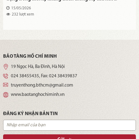
15/05/2026
232 lượt xem
BẢO TÀNG HỒ CHÍ MINH
19 Ngọc Hà, Ba Đình, Hà Nội
024 38455435
, Fax:
024 38439837
truyenthong.bthcm@gmail.com
www.baotanghochiminh.vn
ĐĂNG KÝ NHẬN BẢN TIN