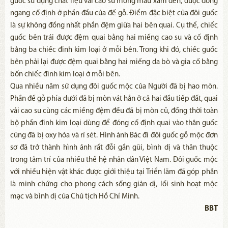
guốc sử dụng chất liệu vải cao su mỏng màu xám đen, được đóng
ngang cố định ở phần đầu của đế gỗ. Điểm đặc biệt của đôi guốc
là sự không đồng nhất phần đệm giữa hai bên quai. Cụ thể, chiếc
guốc bên trái được đệm quai bằng hai miếng cao su và cố định
bằng ba chiếc đinh kim loại ở mỗi bên. Trong khi đó, chiếc guốc
bên phải lại được đệm quai bằng hai miếng da bò và gia cố bằng
bốn chiếc đinh kim loại ở mỗi bên.
Qua nhiều năm sử dụng đôi guốc mộc của Người đã bị hao mòn.
Phần đế gỗ phía dưới đã bị mòn vát hẳn ở cả hai đầu tiếp đất, quai
vải cao su cùng các miếng đệm đều đã bị mòn cũ, đồng thời toàn
bộ phần đinh kim loại dùng để đóng cố định quai vào thân guốc
cũng đã bị oxy hóa và rỉ sét. Hình ảnh Bác đi đôi guốc gỗ mộc đơn
sơ đã trở thành hình ảnh rất đỗi gần gũi, bình dị và thân thuộc
trong tâm trí của nhiều thế hệ nhân dân Việt Nam. Đôi guốc mộc
với nhiều hiện vật khác được giới thiệu tại Triển lãm đã góp phần
là minh chứng cho phong cách sống giản dị, lối sinh hoạt mộc
mạc và bình dị của Chủ tịch Hồ Chí Minh.
BBT