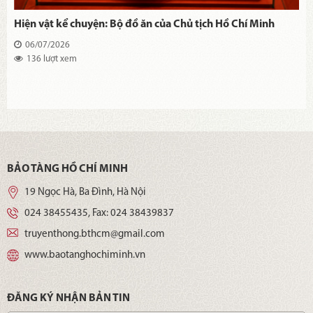
Hiện vật kể chuyện: Bộ đồ ăn của Chủ tịch Hồ Chí Minh
06/07/2026
136 lượt xem
BẢO TÀNG HỒ CHÍ MINH
19 Ngọc Hà, Ba Đình, Hà Nội
024 38455435
, Fax:
024 38439837
truyenthong.bthcm@gmail.com
www.baotanghochiminh.vn
ĐĂNG KÝ NHẬN BẢN TIN