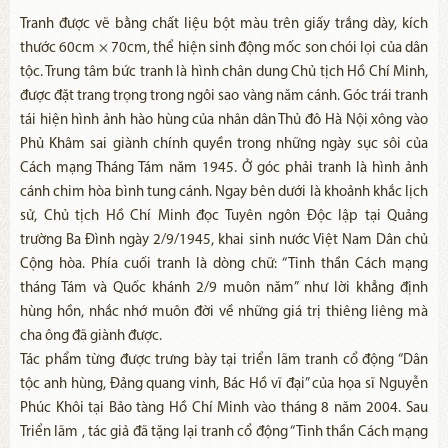
Tranh được vẽ bằng chất liệu bột màu trên giấy trắng dày, kích
thước 60cm × 70cm, thể hiện sinh động mốc son chói lọi của dân
tộc. Trung tâm bức tranh là hình chân dung Chủ tịch Hồ Chí Minh,
được đặt trang trọng trong ngôi sao vàng năm cánh. Góc trái tranh
tái hiện hình ảnh hào hùng của nhân dân Thủ đô Hà Nội xông vào
Phủ Khâm sai giành chính quyền trong những ngày sục sôi của
Cách mạng Tháng Tám năm 1945. Ở góc phải tranh là hình ảnh
cánh chim hòa bình tung cánh. Ngay bên dưới là khoảnh khắc lịch
sử, Chủ tịch Hồ Chí Minh đọc Tuyên ngôn Độc lập tại Quảng
trường Ba Đình ngày 2/9/1945, khai sinh nước Việt Nam Dân chủ
Cộng hòa. Phía cuối tranh là dòng chữ: “Tinh thần Cách mạng
tháng Tám và Quốc khánh 2/9 muôn năm” như lời khẳng định
hùng hồn, nhắc nhớ muôn đời về những giá trị thiêng liêng mà
cha ông đã giành được.
Tác phẩm từng được trưng bày tại triển lãm tranh cổ động “Dân
tộc anh hùng, Đảng quang vinh, Bác Hồ vĩ đại” của họa sĩ Nguyễn
Phúc Khôi tại Bảo tàng Hồ Chí Minh vào tháng 8 năm 2004. Sau
Triển lãm , tác giả đã tặng lại tranh cổ động “Tinh thần Cách mạng