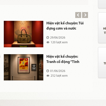
Hiện vật kể chuyện: Túi
đựng cơm và nước
H
T
uống của Chủ tịch Hồ
29/06/2026
Chí Minh
120 lượt xem
ễ
i
Hiện vật kể chuyện:
Tranh cổ động “Tinh
T
thần Cách mạng Tháng
01/06/2026
Tám và Quốc khánh
252 lượt xem
2/9”