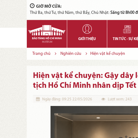
GIỜ MỞ CỬA:
Thứ Ba, thứ Tư, thứ Năm, thứ Bẩy, Chủ Nhật:
Sáng từ 8h00 đ
GIỚI THIỆU
TIN TỨC - SỰ KI
Trang chủ
Nghiên cứu
Hiện vật kể chuyện
Hiện vật kể chuyện: Gậy dây 
tịch Hồ Chí Minh nhân dịp Tế
Ngày đăng:
09:25 22/05/2026
Lượt xem:
243