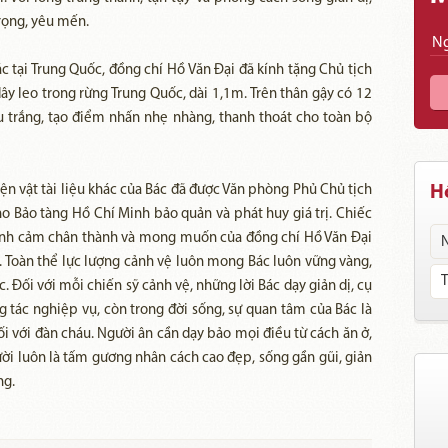
trọng, yêu mến.
 tại Trung Quốc, đồng chí Hồ Văn Đại đã kính tặng Chủ tịch
y leo trong rừng Trung Quốc, dài 1,1m. Trên thân gậy có 12
 trắng, tạo điểm nhấn nhẹ nhàng, thanh thoát cho toàn bộ
ện vật tài liệu khác của Bác đã được Văn phòng Phủ Chủ tịch
Hồ
ho Bảo tàng Hồ Chí Minh bảo quản và phát huy giá trị. Chiếc
tình cảm chân thành và mong muốn của đồng chí Hồ Văn Đại
. Toàn thể lực lượng cảnh vệ luôn mong Bác luôn vững vàng,
Đối với mỗi chiến sỹ cảnh vệ, những lời Bác dạy giản dị, cụ
g tác nghiệp vụ, còn trong đời sống, sự quan tâm của Bác là
i với đàn cháu. Người ân cần dạy bảo mọi điều từ cách ăn ở,
ười luôn là tấm gương nhân cách cao đẹp, sống gần gũi, giản
ng.