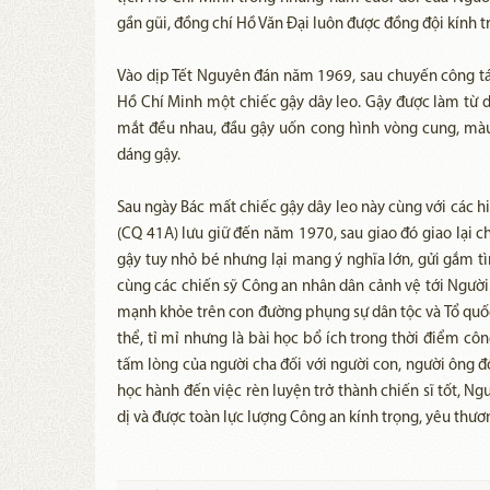
gần gũi, đồng chí Hồ Văn Đại luôn được đồng đội kính 
Vào dịp Tết Nguyên đán năm 1969, sau chuyến công tác
Hồ Chí Minh một chiếc gậy dây leo. Gậy được làm từ dâ
mắt đều nhau, đầu gậy uốn cong hình vòng cung, màu
dáng gậy.
Sau ngày Bác mất chiếc gậy dây leo này cùng với các hi
(CQ 41A) lưu giữ đến năm 1970, sau giao đó giao lại c
gậy tuy nhỏ bé nhưng lại mang ý nghĩa lớn, gửi gắm 
cùng các chiến sỹ Công an nhân dân cảnh vệ tới Người
mạnh khỏe trên con đường phụng sự dân tộc và Tổ quốc. 
thể, tỉ mỉ nhưng là bài học bổ ích trong thời điểm côn
tấm lòng của người cha đối với người con, người ông đố
học hành đến việc rèn luyện trở thành chiến sĩ tốt, Ng
dị và được toàn lực lượng Công an kính trọng, yêu thươ