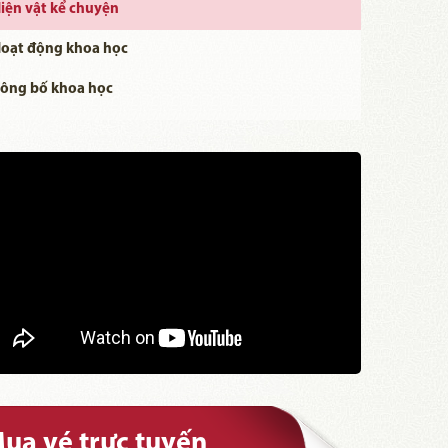
iện vật kể chuyện
oạt động khoa học
ông bố khoa học
ua vé trực tuyến