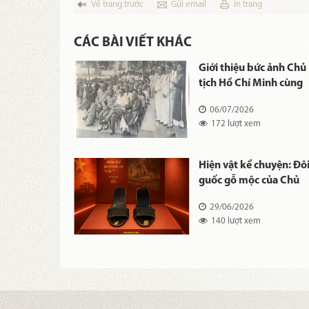
Về trang trước
Gửi email
in trang
CÁC BÀI VIẾT KHÁC
kể chuyện:
Giới thiệu bức ảnh Chủ
m "Tập thơ
tịch Hồ Chí Minh cùng
ển" kính tặng
một số thành viên
26
06/07/2026
Chính phủ Việt Nam
xem
172 lượt xem
Dân chủ Cộng hòa tại l
tiễu trừ giặc đói ngày
11/10/1945.
kể chuyện: Bộ
Hiện vật kể chuyện: Đô
 Chủ tịch Hồ
guốc gỗ mộc của Chủ
tịch Hồ Chí Minh
26
29/06/2026
 xem
140 lượt xem