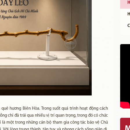
H
H
C
a quê hương Biên Hòa. Trong suốt quá trình hoạt động cách
g chí đã trải qua nhiều vị trí quan trọng, trong đó có chức
í là một trong những cán bộ tham gia công tác bảo vệ Chủ
M
 Với lòng trung thành, tận tụy và phong cách sống giản dị,