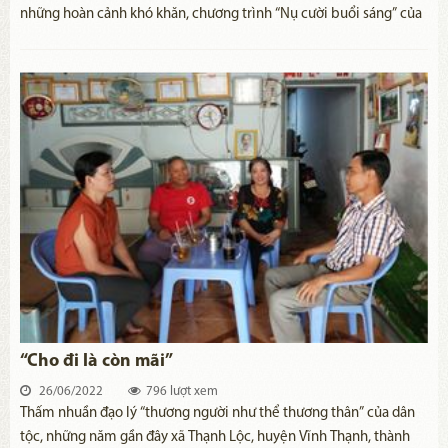
những hoàn cảnh khó khăn, chương trình “Nụ cười buổi sáng” của
chị em phụ nữ thôn Lập Thuận , xã Đại Hồng, huyện Đại Lộc, tỉnh
Quảng Nam đã được triển khai và nhận được sự ủng hộ của đông
đảo người dân trong và ngoài xã.
“Cho đi là còn mãi”
26/06/2022
796 lượt xem
Thấm nhuần đạo lý “thương người như thể thương thân” của dân
tộc, những năm gần đây xã Thạnh Lộc, huyện Vĩnh Thạnh, thành