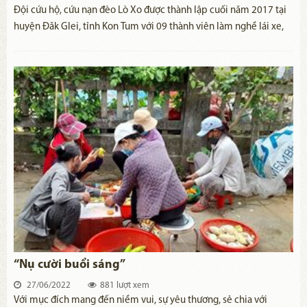
Đội cứu hộ, cứu nạn đèo Lò Xo được thành lập cuối năm 2017 tại
huyện Đăk Glei, tỉnh Kon Tum với 09 thành viên làm nghề lái xe,
thợ sửa xe, buôn bán nhỏ ​do anh Nguyễn Vỹ Ly làm đội trưởng.
“Nụ cười buổi sáng”
27/06/2022
881 lượt xem
​Với mục đích mang đến niềm vui, sự yêu thương, sẻ chia với