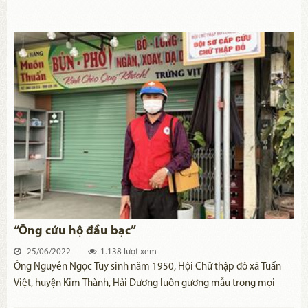
phố Cần Thơ đã dấy lên phong trào đăng ký hiến mô tạng cứu
người, hiến xác cho y học sau khi qua đời. Từ cuối năm 2017 đến
nay, Thạnh Lộc có 23 trường hợp đăng ký thực hiện nghĩa cử cao
đẹp này.
“Ông cứu hộ đầu bạc”
25/06/2022
1.138 lượt xem
Ông Nguyễn Ngọc Tuy sinh năm 1950, Hội Chữ thập đỏ xã Tuấn
Việt, huyện Kim Thành, Hải Dương luôn gương mẫu trong mọi
việc. Ông chủ động phối hợp với các đoàn thể thăm và tặng quà