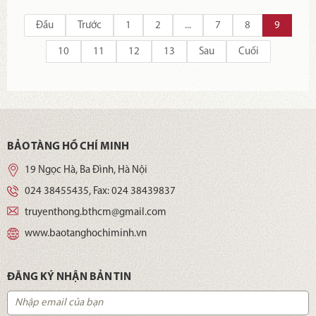
cho hội viên có hoàn cảnh đặc biệt khó khăn; phối hợp dạy nghề
cho người khuyết tật... Ông thành lập Công Ty TNHH Tuy Hưng,
Đầu
Trước
1
2
...
7
8
9
giúp cho 25 lao động khuyết tật thường xuyên có việc làm ổn
10
11
12
13
Sau
Cuối
định, vươn lên trong cuộc sống.
BẢO TÀNG HỒ CHÍ MINH
19 Ngọc Hà, Ba Đình, Hà Nội
024 38455435
, Fax:
024 38439837
truyenthong.bthcm@gmail.com
www.baotanghochiminh.vn
ĐĂNG KÝ NHẬN BẢN TIN