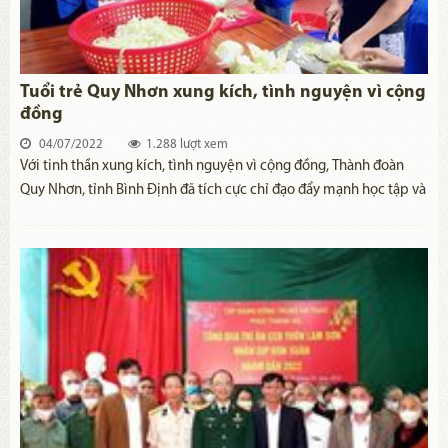
Tuổi trẻ Quy Nhơn xung kích, tình nguyện vì cộng
đồng
04/07/2022
1.288 lượt xem
​Với tinh thần xung kích, tình nguyện vì cộng đồng, Thành đoàn
Quy Nhơn, tỉnh Bình Định đã tích cực chỉ đạo đẩy mạnh học tập và
làm theo tư tưởng, đạo đức, phong cách Hồ Chí Minh trên địa bàn
thành phố và đạt nhiều kết quả thiết thực.