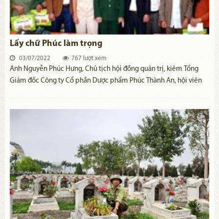
Lấy chữ Phúc làm trọng
03/07/2022
767 lượt xem
​Anh Nguyễn Phúc Hưng, Chủ tịch hội đồng quản trị, kiêm Tổng
Giám đốc Công ty Cổ phần Dược phẩm Phúc Thành An, hội viên
Hội Cựu chiến binh xã Thiện Phiến, huyện Tiên Lữ, HưngYên
không chỉ là một cựu chiến binh làm kinh tế giỏi, mà anh còn
được biết đến với vai trò là người tích cực đóng góp cho các hoạt
động thiện nguyện.