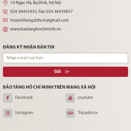
19 Ngọc Hà, Ba Đình, Hà Nội
024 38455435
, Fax:
024 38439837
truyenthong.bthcm@gmail.com
www.baotanghochiminh.vn
ĐĂNG KÝ NHẬN BẢN TIN
Gửi
BẢO TÀNG HỒ CHÍ MINH TRÊN MẠNG XÃ HỘI
Facebook
youtube
Instagram
Tripadvisor