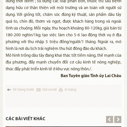
đúng thời điểm”; sử dụng các loại phân bón, thuốc trừ sâu bệnh
dạng hữu cơ thân thiện với môi trường và an toàn với người sử
dụng. Với giống tốt, chăm sóc đúng kỹ thuật, sản phẩm dâu tây
quả to, chín đỏ, thơm và ngọt, được khách hàng trong và ngoài
tỉnh ưa chuộng. Mỗi ngày, thu hoạch khoảng 80-120kg, giá bán từ
180-200 nghìn/1kg; tạo việc làm cho 5-6 lao động thời vụ ở địa
phương với thu nhập 5 triệu đồng/người/1 tháng. Ngoài ra, mô
hình là nơi du lịch trải nghiệm thu hút đông đảo du khách.
Mô hình trồng dâu tây đang khai thác tốt tiềm năng, thế mạnh của
địa phương, đẩy mạnh chuyển đổi cơ cấu kinh tế nông nghiệp,
thúc đẩy phát triển kinh tế ở khu vực nông thôn./.
Ban Tuyên giáo Tỉnh ủy Lai Châu
Về trang trước
Gửi email
in trang
CÁC BÀI VIẾT KHÁC