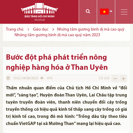
Các bạn có thể đăng ký tham quan trực tuyến bằng cách điền vào các thông tin sau và gửi cho chúng tôi:
Tính năng này Bảo tàng đang triển khai và hoàn thiện trong thời gian sắp tới. Để mua vé tham quan Bảo tàng, Quý khách vui lòng liên hệ đến số điện thoại:
Trang chủ
Giáo dục
Những tấm gương bình dị mà cao quý
Những tấm gương bình dị mà cao quý năm 2023
Bước đột phá phát triển nông
nghiệp hàng hóa ở Than Uyên
10:52 04/08/2023
474
Cỡ chữ
Thấm nhuần quan điểm của Chủ tịch Hồ Chí Minh về “đổi
mới”, “sáng tạo”, Huyện đoàn Than Uyên, Lai Châu tập trung
tuyên truyền đoàn viên, thanh niên chuyển đổi cây trồng
truyền thống có hiệu quả kinh tế thấp sang cây trồng có giá
trị kinh tế cao, trong đó mô hình: “Trồng dâu tây theo tiêu
chuẩn VietGAP tại xã Mường Than” mang lại hiệu quả cao.