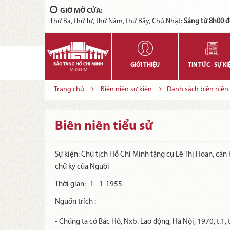
GIỜ MỞ CỬA:
Thứ Ba, thứ Tư, thứ Năm, thứ Bẩy, Chủ Nhật:
Sáng từ 8h00 đ
GIỚI THIỆU
TIN TỨC - SỰ KI
Trang chủ
Biên niên sự kiện
Danh sách biên niên 
Biên niên tiểu sử
Sự kiện:
Chủ tịch Hồ Chí Minh tặng cụ Lê Thị Hoan, cá
chữ ký của Người
Thời gian:
-1--1-1955
Nguồn trích :
- Chúng ta có Bác Hồ, Nxb. Lao động, Hà Nội, 1970, t.1, t