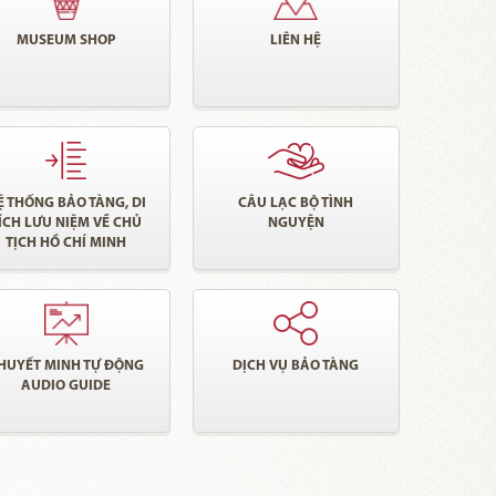
MUSEUM SHOP
LIÊN HỆ
Ệ THỐNG BẢO TÀNG, DI
CÂU LẠC BỘ TÌNH
ÍCH LƯU NIỆM VỀ CHỦ
NGUYỆN
TỊCH HỒ CHÍ MINH
HUYẾT MINH TỰ ĐỘNG
DỊCH VỤ BẢO TÀNG
AUDIO GUIDE