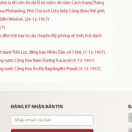
 phủ ta đi Liên Xô dự lễ kỷ niệm 40 năm Cách mạng Tháng
oa Phơraxông, Phó Chủ tịch Liên hiệp Công đoàn thế giới;
Rôđin Môrênô. (24-12-1957)
57)
ấc đến trời hay là câu chuyện Mỹ phóng vệ tinh, bút danh
út danh Trần Lực, đăng báo Nhân Dân, số 1368. (7-12-1957)
hống nước Cộng hòa Nam Dương Xucácnô (5-12-1957)
ng nước Cộng hòa Ấn Độ Ragiăngđra Praxát (3-12-1957)
ĐĂNG KÝ NHẬN BẢN TIN
B