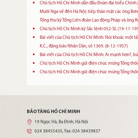
Chủ tịch Hồ Chí Minh dẫn đầu Đoàn đại biểu Chính
Mười Nga về đến Hà Nội; tiếp thân mật các ông Bơn
Tổng thư ký Tổng Liên đoàn Lao động Pháp và ông 
Chủ tịch Hồ Chí Minh ký Sắc lệnh 052-SL (19-11-19
Bài viết của Chủ tịch Hồ Chí Minh: Nói khoác một t
K.C., đăng báo Nhân Dân, số 1369. (8-12-1957)
Bài viết của Chủ tịch Hồ Chí Minh: Ai mạnh hơn?, b
Chủ tịch Hồ Chí Minh gửi điện chúc mừng Tổng t
Chủ tịch Hồ Chí Minh gửi điện chúc mừng Tổng thố
BẢO TÀNG HỒ CHÍ MINH
19 Ngọc Hà, Ba Đình, Hà Nội
024 38455435
, Fax:
024 38439837