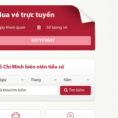
ua vé trực tuyến
ĐẶT VÉ NGAY
 Chí Minh biên niên tiểu sử
Tìm kiếm