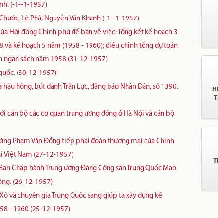
nh. (-1--1-1957)
 Chước, Lê Phả, Nguyễn Văn Khanh (-1--1-1957)
ủa Hội đồng Chính phủ để bàn về việc: Tổng kết kế hoạch 3
 và kế hoạch 5 năm (1958 - 1960); điều chỉnh tổng dự toán
án ngân sách năm 1958 (31-12-1957)
quốc. (30-12-1957)
ra hậu hỏng, bút danh Trần Lực, đăng báo Nhân Dân, số 1390.
H
T
với cán bộ các cơ quan trung ương đóng ở Hà Nội và cán bộ
tướng Phạm Văn Đồng tiếp phái đoàn thương mại của Chính
ại Việt Nam (27-12-1957)
T
h Ban Chấp hành Trung ương Đảng Cộng sản Trung Quốc Mao
ông. (26-12-1957)
 Xô và chuyên gia Trung Quốc sang giúp ta xây dựng kế
1958 - 1960 (25-12-1957)