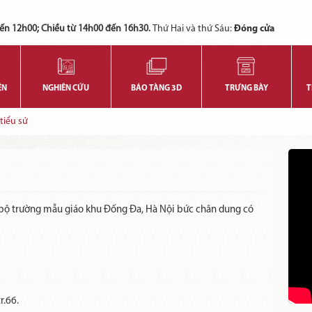
Các bạn có thể đăng ký tham quan trực tuyến bằng cách điền vào các thông tin sau và gửi cho chúng tôi:
Tính năng này Bảo tàng đang triển khai và hoàn thiện trong thời gian sắp tới. Để mua vé tham quan Bảo tàng, Quý khách vui lòng liên hệ đến số điện thoại:
ến 12h00; Chiều từ 14h00 đến 16h30.
Thứ Hai và thứ Sáu:
Đóng cửa
ỆN
NGHIÊN CỨU
BẢO TÀNG 3D
TRƯNG BÀY
T
tiểu sử
n bộ trường mẫu giáo khu Đống Đa, Hà Nội bức chân dung có
r.66.