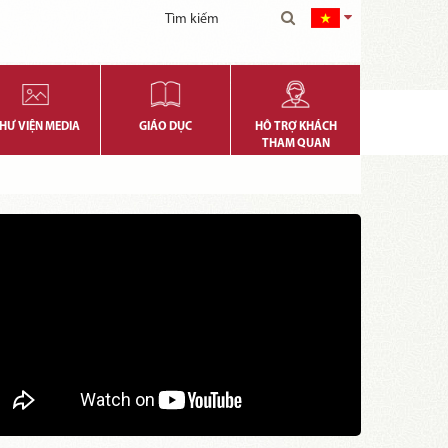
HƯ VIỆN MEDIA
GIÁO DỤC
HỖ TRỢ KHÁCH
THAM QUAN