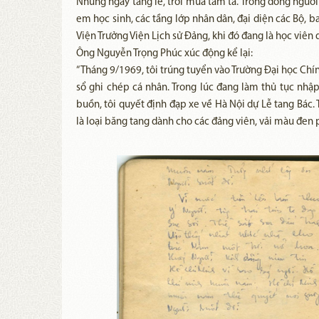
Những ngày tang lễ, trời mưa tầm tã. Trong dòng người
em học sinh, các tầng lớp nhân dân, đại diện các Bộ, 
Viện Trưởng Viện Lịch sử Đảng, khi đó đang là học viên 
Ông Nguyễn Trọng Phúc xúc động kể lại:
“Tháng 9/1969, tôi trúng tuyển vào Trường Đại học 
sổ ghi chép cá nhân. Trong lúc đang làm thủ tục nhập
buồn, tôi quyết định đạp xe về Hà Nội dự Lễ tang Bác. 
là loại băng tang dành cho các đảng viên, vải màu đen 