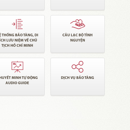
Ệ THỐNG BẢO TÀNG, DI
CÂU LẠC BỘ TÌNH
ÍCH LƯU NIỆM VỀ CHỦ
NGUYỆN
TỊCH HỒ CHÍ MINH
HUYẾT MINH TỰ ĐỘNG
DỊCH VỤ BẢO TÀNG
AUDIO GUIDE