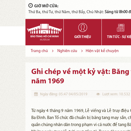
GIỜ MỞ CỬA:
Thứ Ba, thứ Tư, thứ Năm, thứ Bẩy, Chủ Nhật:
Sáng từ 8h00 đ
GIỚI THIỆU
TIN TỨC - SỰ KI
Trang chủ
Nghiên cứu
Hiện vật kể chuyện
Ghi chép về một kỷ vật: Băng
năm 1969
Ngày đăng:
05:47 04/05/2019
Lượt xem:
10.532
Từ ngày 4 tháng 9 năm 1969, Lễ viếng và Lễ truy điệu 
Ba Đình. Ban Tổ chức đã chuẩn bị băng tang may sẵn, c
quần chúng nhân dân trong phạm vi cả nước để tang Bá