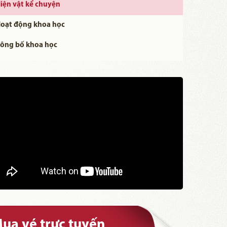
iện vật kể chuyện
oạt động khoa học
ông bố khoa học
ua vé trực tuyến