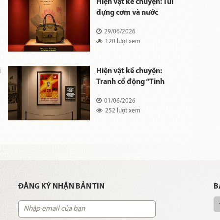
Hiện vật kể chuyện: Túi
đựng cơm và nước
uống của Chủ tịch Hồ
29/06/2026
Chí Minh
120 lượt xem
ễ
i
Hiện vật kể chuyện:
Tranh cổ động “Tinh
thần Cách mạng Tháng
01/06/2026
Tám và Quốc khánh
252 lượt xem
2/9”
ĐĂNG KÝ NHẬN BẢN TIN
B