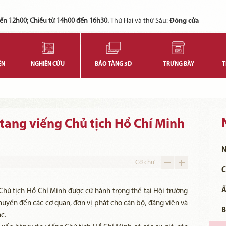
Các bạn có thể đăng ký tham quan trực tuyến bằng cách điền vào các thông tin sau và gửi cho chúng tôi:
Tính năng này Bảo tàng đang triển khai và hoàn thiện trong thời gian sắp tới. Để mua vé tham quan Bảo tàng, Quý khách vui lòng liên hệ đến số điện thoại:
ến 12h00; Chiều từ 14h00 đến 16h30.
Thứ Hai và thứ Sáu:
Đóng cửa
ỆN
NGHIÊN CỨU
BẢO TÀNG 3D
TRƯNG BÀY
T
 tang viếng Chủ tịch Hồ Chí Minh
N
Cỡ chữ
C
Ấ
Chủ tịch Hồ Chí Minh được cử hành trọng thể tại Hội trường
huyển đến các cơ quan, đơn vị phát cho cán bộ, đảng viên và
B
c.