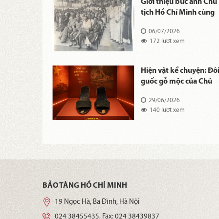
kể chuyện:
Giới thiệu bức ảnh Chủ
m "Tập thơ
tịch Hồ Chí Minh cùng
ển" kính tặng
một số thành viên
26
06/07/2026
Chính phủ Việt Nam
xem
172 lượt xem
Dân chủ Cộng hòa tại l
tiễu trừ giặc đói ngày
11/10/1945.
kể chuyện: Bộ
Hiện vật kể chuyện: Đô
 Chủ tịch Hồ
guốc gỗ mộc của Chủ
tịch Hồ Chí Minh
26
29/06/2026
 xem
140 lượt xem
BẢO TÀNG HỒ CHÍ MINH
19 Ngọc Hà, Ba Đình, Hà Nội
024 38455435
, Fax:
024 38439837