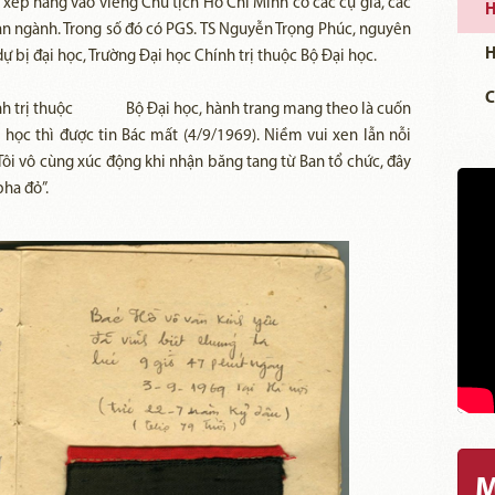
 xếp hàng vào viếng Chủ tịch Hồ Chí Minh có các cụ già, các
H
ban ngành. Trong số đó có PGS. TS Nguyễn Trọng Phúc, nguyên
H
dự bị đại học, Trường Đại học Chính trị thuộc Bộ Đại học.
C
Chính trị thuộc Bộ Đại học, hành trang mang theo là cuốn
 học thì được tin Bác mất (4/9/1969). Niềm vui xen lẫn nỗi
Tôi vô cùng xúc động khi nhận băng tang từ Ban tổ chức, đây
pha đỏ”.
M