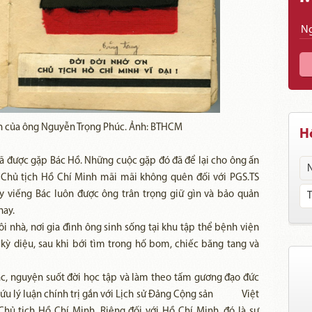
nh của ông Nguyễn Trọng Phúc. Ảnh: BTHCM
Hồ
ã được gặp Bác Hồ. Những cuộc gặp đó đã để lại cho ông ấn
g Chủ tịch Hồ Chí Minh mãi mãi không quên đối với PGS.TS
 viếng Bác luôn được ông trân trọng giữ gìn và bảo quản
nay.
i nhà, nơi gia đình ông sinh sống tại khu tập thể bệnh viện
ỳ diệu, sau khi bới tìm trong hố bom, chiếc băng tang và
ác, nguyện suốt đời học tập và làm theo tấm gương đạo đức
n cứu lý luận chính trị gắn với Lịch sử Đảng Cộng sản Việt
hủ tịch Hồ Chí Minh. Riêng đối với Hồ Chí Minh, đó là sự