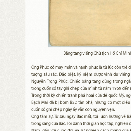
Băng tang viếng Chủ tịch Hồ Chí Mi
Ông Phúc có may mắn và hạnh phúc là từ lúc còn trẻ đ
tượng sâu sắc. Đặc biệt, kỷ niệm được vinh dự viến
Nguyễn Trọng Phúc. Chiếc băng tang dùng trong ngày
trong cuốn sổ tay ghi chép của mình từ năm 1969 đến 
Trong thời kỳ chiến tranh phá hoại của đế quốc Mỹ, ngô
Bạch Mai đã bị bom B52 tàn phá, nhưng có một điều k
cuốn sổ ghi chép ngày ấy vẫn còn nguyên vẹn.
Ông tâm sự: Từ sau ngày Bác mất, tôi luôn hướng về B
trong sáng của Bác. Tôi dành thời gian học tập, nghiê
Nam, gắn với cuộc đời và sự nghiệp cách mạng của C