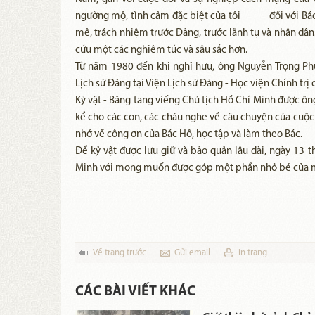
ngưỡng mộ, tình cảm đặc biệt của tôi đối với Bác.
mê, trách nhiệm trước Đảng, trước lãnh tụ và nhân dân.
cứu một các nghiêm túc và sâu sắc hơn.
Từ năm 1980 đến khi nghỉ hưu, ông Nguyễn Trọng Ph
Lịch sử Đảng tại Viện Lịch sử Đảng - Học viện Chính
Kỷ vật - Băng tang viếng Chủ tịch Hồ Chí Minh được ông
kể cho các con, các cháu nghe về câu chuyện của cuộc
nhớ về công ơn của Bác Hồ, học tập và làm theo Bác.
Để kỷ vật được lưu giữ và bảo quản lâu dài, ngày 13 
Minh với mong muốn được góp một phần nhỏ bé của mì
Về trang trước
Gửi email
in trang
CÁC BÀI VIẾT KHÁC