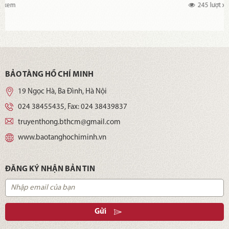
245 lượt xem
BẢO TÀNG HỒ CHÍ MINH
19 Ngọc Hà, Ba Đình, Hà Nội
024 38455435
, Fax:
024 38439837
truyenthong.bthcm@gmail.com
www.baotanghochiminh.vn
ĐĂNG KÝ NHẬN BẢN TIN
Gửi