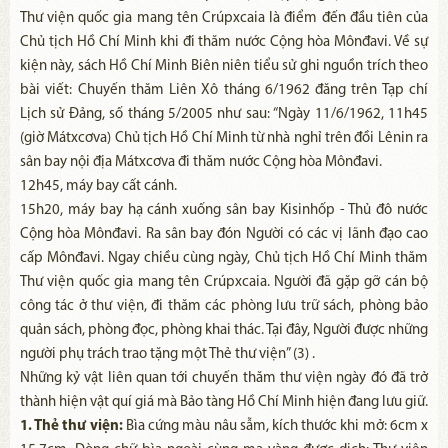
Thư viện quốc gia mang tên Crúpxcaia là điểm đến đầu tiên của
Chủ tịch Hồ Chí Minh khi đi thăm nước Cộng hòa Mônđavi. Về sự
kiện này, sách Hồ Chí Minh Biên niên tiểu sử ghi nguồn trích theo
bài viết: Chuyến thăm Liên Xô tháng 6/1962 đăng trên Tạp chí
Lịch sử Đảng, số tháng 5/2005 như sau: “Ngày 11/6/1962, 11h45
(giờ Mátxcơva) Chủ tịch Hồ Chí Minh từ nhà nghỉ trên đồi Lênin ra
sân bay nội địa Mátxcơva đi thăm nước Cộng hòa Mônđavi.
12h45, máy bay cất cánh.
15h20, máy bay hạ cánh xuống sân bay Kisinhốp - Thủ đô nước
Cộng hòa Mônđavi. Ra sân bay đón Người có các vị lãnh đạo cao
cấp Mônđavi. Ngay chiều cùng ngày, Chủ tịch Hồ Chí Minh thăm
Thư viện quốc gia mang tên Crúpxcaia. Người đã gặp gỡ cán bộ
công tác ở thư viện, đi thăm các phòng lưu trữ sách, phòng bảo
quản sách, phòng đọc, phòng khai thác. Tại đây, Người được những
người phụ trách trao tặng một Thẻ thư viện” (3) .
Những kỷ vật liên quan tới chuyến thăm thư viện ngày đó đã trở
thành hiện vật quí giá mà Bảo tàng Hồ Chí Minh hiện đang lưu giữ.
1. Thẻ thư viện:
Bìa cứng màu nâu sẫm, kích thước khi mở: 6cm x