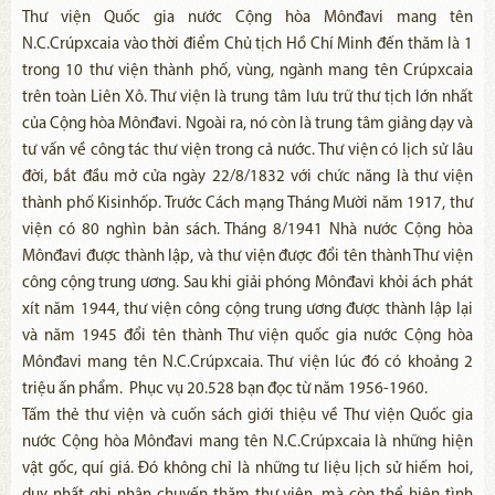
Thư viện Quốc gia nước Cộng hòa Mônđavi mang tên
N.C.Crúpxcaia vào thời điểm Chủ tịch Hồ Chí Minh đến thăm là 1
trong 10 thư viện thành phố, vùng, ngành mang tên Crúpxcaia
trên toàn Liên Xô. Thư viện là trung tâm lưu trữ thư tịch lớn nhất
của Cộng hòa Mônđavi. Ngoài ra, nó còn là trung tâm giảng dạy và
tư vấn về công tác thư viện trong cả nước. Thư viện có lịch sử lâu
đời, bắt đầu mở cửa ngày 22/8/1832 với chức năng là thư viện
thành phố Kisinhốp. Trước Cách mạng Tháng Mười năm 1917, thư
viện có 80 nghìn bản sách. Tháng 8/1941 Nhà nước Cộng hòa
Mônđavi được thành lập, và thư viện được đổi tên thành Thư viện
công cộng trung ương. Sau khi giải phóng Mônđavi khỏi ách phát
xít năm 1944, thư viện công cộng trung ương được thành lập lại
và năm 1945 đổi tên thành Thư viện quốc gia nước Cộng hòa
Mônđavi mang tên N.C.Crúpxcaia. Thư viện lúc đó có khoảng 2
triệu ấn phẩm. Phục vụ 20.528 bạn đọc từ năm 1956-1960.
Tấm thẻ thư viện và cuốn sách giới thiệu về Thư viện Quốc gia
nước Cộng hòa Mônđavi mang tên N.C.Crúpxcaia là những hiện
vật gốc, quí giá. Đó không chỉ là những tư liệu lịch sử hiếm hoi,