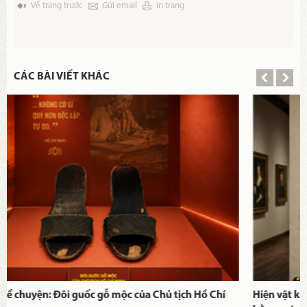
Về trang trước
Gửi email
in trang
CÁC BÀI VIẾT KHÁC
Hiện vật kể chuyện: Chân dung Chủ tịch Hồ Chí Minh vẽ