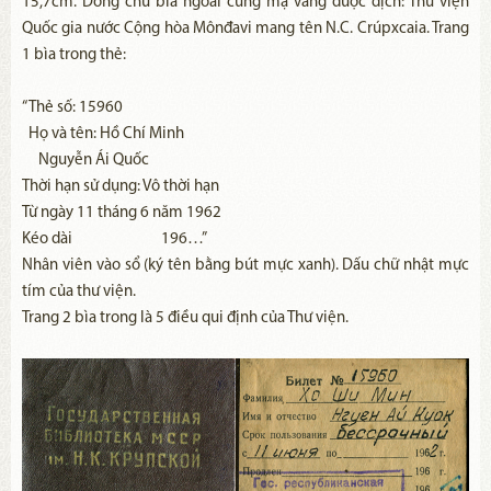
15,7cm. Dòng chữ bìa ngoài cùng mạ vàng được dịch: Thư viện
Quốc gia nước Cộng hòa Mônđavi mang tên N.C. Crúpxcaia. Trang
1 bìa trong thẻ:
“Thẻ số: 15960
Họ và tên: Hồ Chí Minh
Nguyễn Ái Quốc
Thời hạn sử dụng: Vô thời hạn
Từ ngày 11 tháng 6 năm 1962
Kéo dài 196…”
Nhân viên vào sổ (ký tên bằng bút mực xanh). Dấu chữ nhật mực
tím của thư viện.
Trang 2 bìa trong là 5 điều qui định của Thư viện.