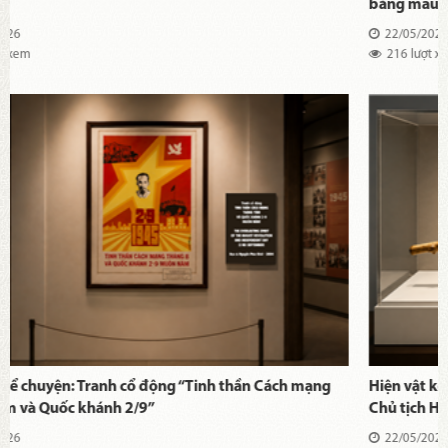
bằng máu của Họa sĩ Lê Duy Ứng
22/05/2026
216 lượt xem
Hiện vật kể chuyện: Gậy dây leo đồng chí Hồ Văn Đại tặng
Chủ tịch Hồ Chí Minh nhân dịp Tết Nguyên đán 1969.
22/05/2026