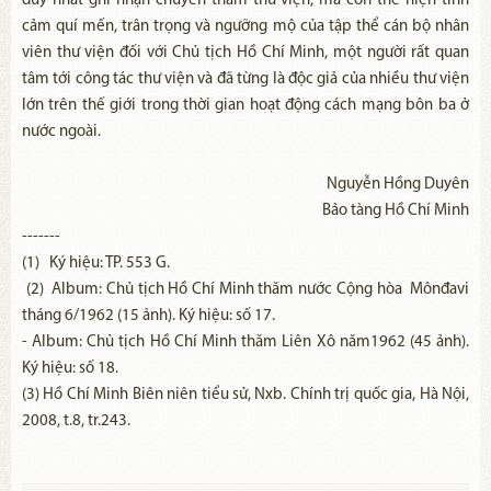
duy nhất ghi nhận chuyến thăm thư viện, mà còn thể hiện tình
cảm quí mến, trân trọng và ngưỡng mộ của tập thể cán bộ nhân
viên thư viện đối với Chủ tịch Hồ Chí Minh, một người rất quan
tâm tới công tác thư viện và đã từng là độc giả của nhiều thư viện
lớn trên thế giới trong thời gian hoạt động cách mạng bôn ba ở
nước ngoài.
Nguyễn Hồng Duyên
Bảo tàng Hồ Chí Minh
-------
(1) Ký hiệu: TP. 553 G.
(2) Album: Chủ tịch Hồ Chí Minh thăm nước Cộng hòa Mônđavi
tháng 6/1962 (15 ảnh). Ký hiệu: số 17.
- Album: Chủ tịch Hồ Chí Minh thăm Liên Xô năm1962 (45 ảnh).
Ký hiệu: số 18.
(3) Hồ Chí Minh Biên niên tiểu sử, Nxb. Chính trị quốc gia, Hà Nội,
2008, t.8, tr.243.