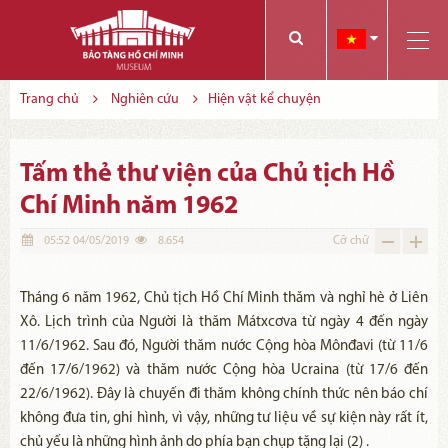
Các bạn có thể đăng ký tham quan trực tuyến bằng cách điền vào các thông tin sau và gửi cho chúng tôi:
Tính năng này Bảo tàng đang triển khai và hoàn thiện trong thời gian sắp tới. Để mua vé tham quan Bảo tàng, Quý khách vui lòng liên hệ đến số điện thoại:
Trang chủ
Nghiên cứu
Hiện vật kể chuyện
Tấm thẻ thư viện của Chủ tịch Hồ
Chí Minh năm 1962
05:52 04/05/2019
8.654
Cỡ chữ
Tháng 6 năm 1962, Chủ tịch Hồ Chí Minh thăm và nghỉ hè ở Liên
Xô. Lịch trình của Người là thăm Mátxcơva từ ngày 4 đến ngày
11/6/1962. Sau đó, Người thăm nước Cộng hòa Mônđavi (từ 11/6
đến 17/6/1962) và thăm nước Cộng hòa Ucraina (từ 17/6 đến
22/6/1962). Đây là chuyến đi thăm không chính thức nên báo chí
không đưa tin, ghi hình, vì vậy, những tư liệu về sự kiện này rất ít,
chủ yếu là những hình ảnh do phía bạn chụp tặng lại (2) .